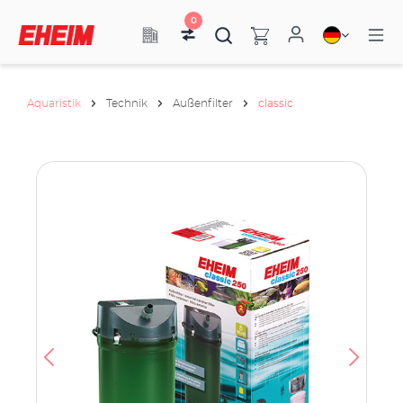
0
Aquaristik
Technik
Außenfilter
classic
h
e