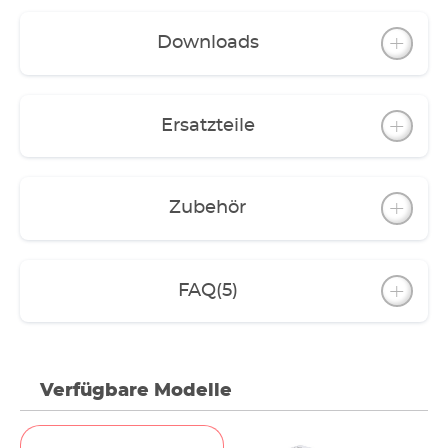
Filtervlies und Aktivkohle-Vlies
- classic 1500XL mit praktischem Ablasshahn;
Downloads
Pumpeinheit lässt sich auch getrennt vom
Behälter einsetzen
Die Filter können mit Filterschwämmen und -
Ersatzteile
vliesen betrieben werden. Es empfiehlt sich
jedoch ein Schichtaufbau mit EHEIM Filtermedien.
Dazu gibt es abgestimmte Filtermedien-
Komplett-Sets für jedes Modell (außer für classic
Zubehör
150).
Durch vielseitiges Zubehör lassen sich etliche
Funktionen erweitern und den Ansprüchen
FAQ
(5)
anpassen.
Verfügbare Modelle