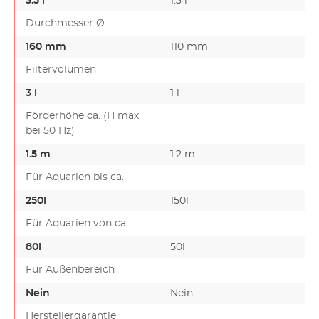
3.5 l
1.3 l
Durchmesser Ø
160 mm
110 mm
Filtervolumen
3 l
1 l
Förderhöhe ca. (H max
bei 50 Hz)
1.5 m
1.2 m
Für Aquarien bis ca.
250l
150l
Für Aquarien von ca.
80l
50l
Für Außenbereich
Nein
Nein
Herstellergarantie