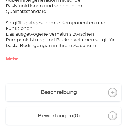
Außenfiltergeneration mit soliden
Basisfunktionen und sehr hohem
Qualitätsstandard.
Sorgfältig abgestimmte Komponenten und
Funktionen.
Das ausgewogene Verhältnis zwischen
Pumpenleistung und Beckenvolumen sorgt für
beste Bedingungen in Ihrem Aquarium.
Angenehme Laufruhe,
Mehr
robuste Dauerlaufeigenschaften, lange
Lebensdauer
geringer Stromverbrauch
Ausgezeichnetes Preis-Leistungsverhältnis
Beschreibung
Alle Modelle inklusive Düsenrohr, Ansaugrohr,
Schlauch und Installationszubehör
Besondere Ausstattung einzelner Modelle:
Bewertungen
(0)
- classic 150 mit Standfuß für sicheren Halt
- classic 250 mit Filterkorb, je 1 Filterschwamm,