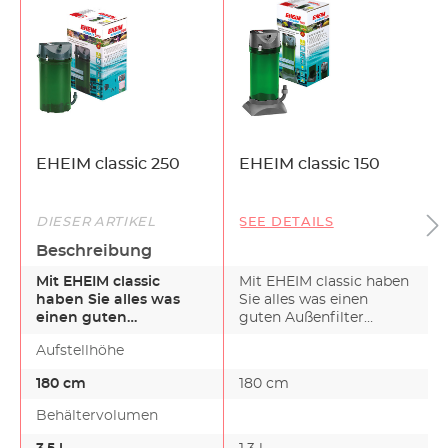
EHEIM classic 250
EHEIM classic 150
DIESER ARTIKEL
SEE DETAILS
Beschreibung
Mit EHEIM classic
Mit EHEIM classic haben
haben Sie alles was
Sie alles was einen
einen guten
guten Außenfilter
Außenfilter ausmacht.
ausmacht. Mit der Wa…
Aufstellhöhe
Mit der Wa…
180 cm
180 cm
Behältervolumen