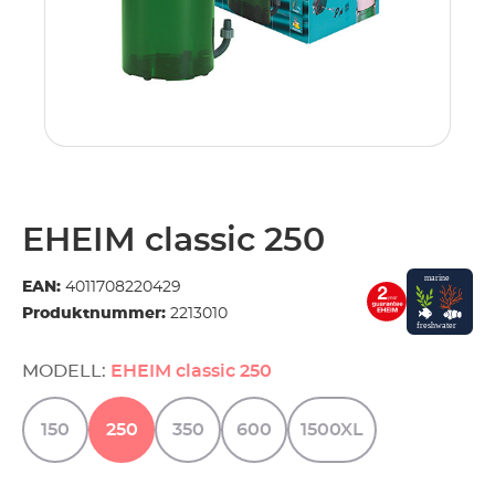
.
EHEIM classic 250
EAN:
4011708220429
Produktnummer:
2213010
MODELL:
EHEIM classic 250
150
250
350
600
1500XL