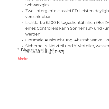
Schwarzglas
Zwei intergierte classicLED-Leisten daylight
verschiebbar
Lichtfarbe 6500 K, tageslichtähnlich (Bei
eines Controllers kann Sonnenauf- und -u
werden)
Optimale Ausleuchtung, Abstrahlwinkel 12
Sicherheits-Netzteil und Y-Verteiler; wasse
* Dimmer optional
Beleuchtung (IP 67)
Hohe Energieeffizienz; mittlere Lebensdau
Mehr
Leuchten min. 35000 Stunden
Stabiler Unterbau in Edelglanz-Ausführung
eiche oder in moderner Betonoptik mit a
Haptik (urban)
Grifflose Türen mit gedämpfter "Push to op
Technik
hohe Qualität, beste Verarbeitung
Innen viel Platz für Filter und Zubehör