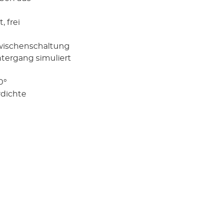
, frei
 Zwischenschaltung
ntergang simuliert
0°
rdichte
er der LED-
 (weiß) sowie
nsprechender
en" Türscharnier-