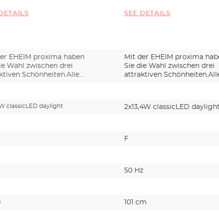
DETAILS
SEE DETAILS
der EHEIM proxima haben
Mit der EHEIM proxima hab
ie Wahl zwischen drei
Sie die Wahl zwischen drei
ktiven Schönheiten.Alle…
attraktiven Schönheiten.All
3W classicLED daylight
2x13,4W classicLED dayligh
F
50 Hz
m
101 cm