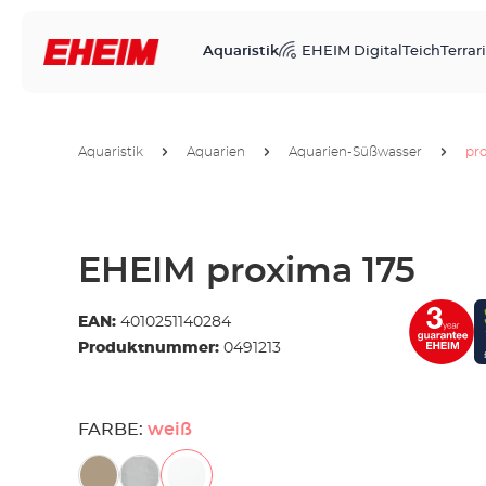
Aquaristik
EHEIM Digital
Teich
Terrari
Aquaristik
Aquarien
Aquarien-Süßwasser
pr
EHEIM proxima 175
EAN:
4010251140284
Produktnummer:
0491213
FARBE:
weiß