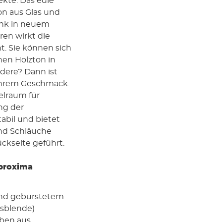
ekte. Das edle
on aus Glas und
ank in neuem
üren wirkt die
t. Sie können sich
nen Holzton in
dere? Dann ist
 Ihrem Geschmack.
elraum für
ng der
abil und bietet
und Schläuche
ückseite geführt.
 proxima
 und gebürstetem
sblende)
ben aus