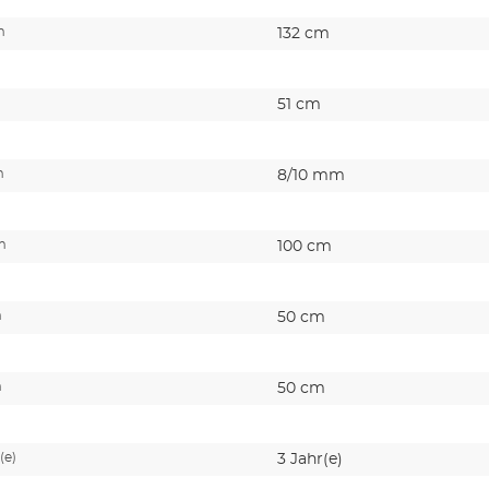
m
132 cm
51 cm
m
8/10 mm
m
100 cm
m
50 cm
m
50 cm
(e)
3 Jahr(e)