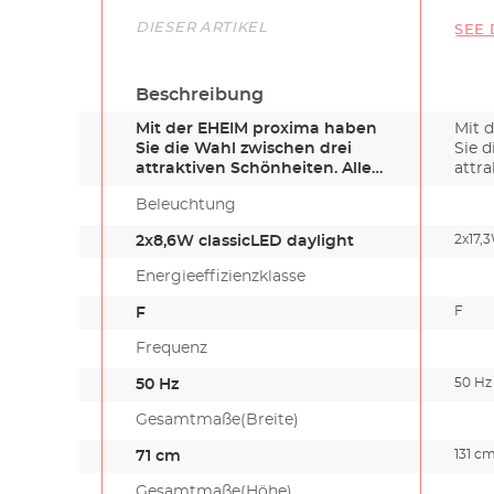
Link
DIESER ARTIKEL
SEE 
Beschreibung
Mit der EHEIM proxima haben
Mit 
Sie die Wahl zwischen drei
Sie d
attraktiven Schönheiten. Alle…
attra
Beleuchtung
2x17,
2x8,6W classicLED daylight
Energieeffizienzklasse
F
F
Frequenz
50 Hz
50 Hz
Gesamtmaße(Breite)
131 c
71 cm
Gesamtmaße(Höhe)