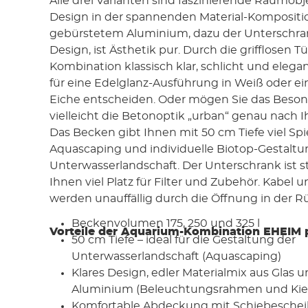
Alle drei Varianten sind faszinierende Raumobj
Design in der spannenden Material-Kompositi
gebürstetem Aluminium, dazu der Unterschr
Design, ist Ästhetik pur. Durch die grifflosen T
Kombination klassisch klar, schlicht und elegan
für eine Edelglanz-Ausführung in Weiß oder ei
Eiche entscheiden. Oder mögen Sie das Beson
vielleicht die Betonoptik „urban“ genau nach
Das Becken gibt Ihnen mit 50 cm Tiefe viel Spi
Aquascaping und individuelle Biotop-Gestaltu
Unterwasserlandschaft. Der Unterschrank ist st
Ihnen viel Platz für Filter und Zubehör. Kabel 
werden unauffällig durch die Öffnung in der R
Beckenvolumen 175, 250 und 325 l
Vorteile der Aquarium-Kombination EHEIM
50 cm Tiefe – ideal für die Gestaltung der
Unterwasserlandschaft (Aquascaping)
Klares Design, edler Materialmix aus Glas
Aluminium (Beleuchtungsrahmen und Kie
Komfortable Abdeckung mit Schiebeschei