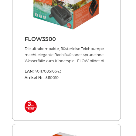
Überhitzungsschutz bei Wassermangel
Lieferumfang: FLOW16000 Teichpumpe für
Filter & Bachlauf Anschlussstutzen 10 m
Netzkabel
FLOW3500
Die ultrakompakte, flüster­leise Teichpumpe
macht elegante Bachläufe oder sprudelnde
Wasserfälle zum Kinderspiel. FLOW bildet die
perfekte Basis Ihres Teich-Systems: Sie speist
EAN:
4011708510643
zuverlässig Ihr Teich-Filtersystem und schafft
Artikel-Nr.:
5110010
so den optimalen Kreislauf für Ihren Teich. Die
extrem robuste Pumpentechnik för­dert auch
große Schmutz­teile in den Filter. So wird
sichergestellt, dass die Pumpe nicht
verstopfen kann. Unsere FLOW-Pumpen
finden Sie in den LOOP-Komplettsets
(Durchlauffilter) oder in den Druckfiltersets
PRESS. Energiesparend, flüsterleise,
unverwüstlich! Durchförderung von bis zu 8
mm großen Schmutzpartikeln