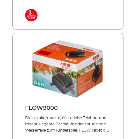
sichergestellt, dass die Pumpe nicht
verstopfen kann. Unsere FLOW-Pumpen
finden Sie in den LOOP-Komplettsets
(Durchlauffilter) oder in den Druckfiltersets
PRESS. Energiesparend, flüsterleise,
unverwüstlich! Durchförderung von bis zu 8
mm großen Schmutzpartikeln
Stromsparender Motor Geeignet für
Unterwasser-Dauerbetrieb Extrem
wartungsarm und leicht zu reinigen Mit
Überhitzungsschutz bei Wassermangel
Lieferumfang: FLOW6500 Teichpumpe für
Filter & Bachlauf Anschlussstutzen 10 m
Netzkabel
FLOW9000
Die ultrakompakte, flüster­leise Teichpumpe
macht elegante Bachläufe oder sprudelnde
Wasserfälle zum Kinderspiel. FLOW bildet die
perfekte Basis Ihres Teich-Systems: Sie speist