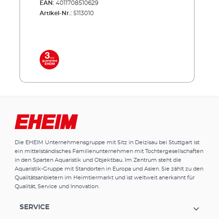
EAN:
4011708510629
zuverlässig Ihr Teich-Filtersystem und schafft
Artikel-Nr.:
5113010
so den optimalen Kreislauf für Ihren Teich. Die
extrem robuste Pumpentechnik för­dert auch
große Schmutz­teile in den Filter. So wird
sichergestellt, dass die Pumpe nicht
verstopfen kann. Unsere FLOW-Pumpen
finden Sie in den LOOP-Komplettsets
(Durchlauffilter) oder in den Druckfiltersets
PRESS. Energiesparend, flüsterleise,
unverwüstlich! Durchförderung von bis zu 8
mm großen Schmutzpartikeln
Stromsparender Motor Geeignet für
Unterwasser-Dauerbetrieb Extrem
wartungsarm und leicht zu reinigen Mit
Die EHEIM Unternehmensgruppe mit Sitz in Deizisau bei Stuttgart ist
Überhitzungsschutz bei Wassermangel
ein mittelständisches Familienunternehmen mit Tochtergesellschaften
Lieferumfang: FLOW9000 Teichpumpe für
in den Sparten Aquaristik und Objektbau. Im Zentrum steht die
Filter & Bachlauf Anschlussstutzen 10 m
Aquaristik-Gruppe mit Standorten in Europa und Asien. Sie zählt zu den
Netzkabel
Qualitätsanbietern im Heimtiermarkt und ist weltweit anerkannt für
Qualität, Service und Innovation.
SERVICE