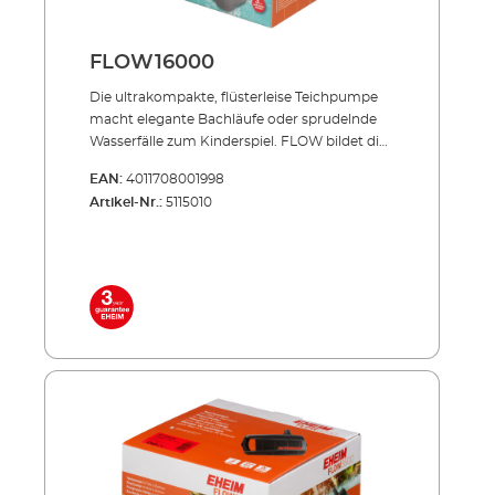
FLOW16000
Die ultrakompakte, flüster­leise Teichpumpe
macht elegante Bachläufe oder sprudelnde
Wasserfälle zum Kinderspiel. FLOW bildet die
perfekte Basis Ihres Teich-Systems: Sie speist
EAN:
4011708001998
zuverlässig Ihr Teich-Filtersystem und schafft
Artikel-Nr.:
5115010
so den optimalen Kreislauf für Ihren Teich. Die
extrem robuste Pumpentechnik för­dert auch
große Schmutz­teile in den Filter. So wird
sichergestellt, dass die Pumpe nicht
verstopfen kann. Unsere FLOW-Pumpen
finden Sie in den LOOP-Komplettsets
(Durchlauffilter) oder in den Druckfiltersets
PRESS. Energiesparend, flüsterleise,
unverwüstlich! Durchförderung von bis zu 8
mm großen Schmutzpartikeln
Stromsparender Motor Geeignet für
Unterwasser-Dauerbetrieb Extrem
wartungsarm und leicht zu reinigen Mit