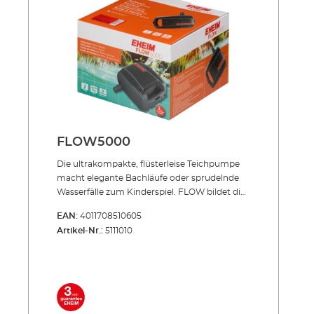
Stromsparender Motor Geeignet für
Unterwasser-Dauerbetrieb Extrem
wartungsarm und leicht zu reinigen Mit
Überhitzungsschutz bei Wassermangel
Lieferumfang: FLOW3500 Teichpumpe für
Filter & Bachlauf Anschlussstutzen 10 m
Netzkabel
FLOW5000
Die ultrakompakte, flüster­leise Teichpumpe
macht elegante Bachläufe oder sprudelnde
Wasserfälle zum Kinderspiel. FLOW bildet die
perfekte Basis Ihres Teich-Systems: Sie speist
EAN:
4011708510605
zuverlässig Ihr Teich-Filtersystem und schafft
Artikel-Nr.:
5111010
so den optimalen Kreislauf für Ihren Teich. Die
extrem robuste Pumpentechnik för­dert auch
große Schmutz­teile in den Filter. So wird
sichergestellt, dass die Pumpe nicht
verstopfen kann. Unsere FLOW-Pumpen
finden Sie in den LOOP-Komplettsets