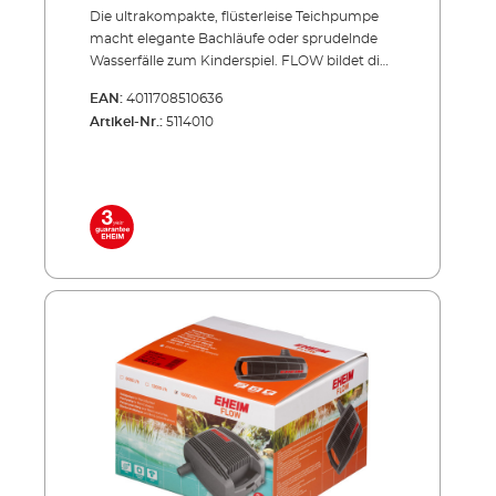
Die ultrakompakte, flüster­leise Teichpumpe
macht elegante Bachläufe oder sprudelnde
Wasserfälle zum Kinderspiel. FLOW bildet die
perfekte Basis Ihres Teich-Systems: Sie speist
EAN:
4011708510636
zuverlässig Ihr Teich-Filtersystem und schafft
Artikel-Nr.:
5114010
so den optimalen Kreislauf für Ihren Teich. Die
extrem robuste Pumpentechnik för­dert auch
große Schmutz­teile in den Filter. So wird
sichergestellt, dass die Pumpe nicht
verstopfen kann. Unsere FLOW-Pumpen
finden Sie in den LOOP-Komplettsets
(Durchlauffilter) oder in den Druckfiltersets
PRESS. Energiesparend, flüsterleise,
unverwüstlich! Durchförderung von bis zu 8
mm großen Schmutzpartikeln
Stromsparender Motor Geeignet für
Unterwasser-Dauerbetrieb Extrem
wartungsarm und leicht zu reinigen Mit
Überhitzungsschutz bei Wassermangel
Lieferumfang: FLOW12000 Teichpumpe für
Filter & Bachlauf Anschlussstutzen 10 m
Netzkabel