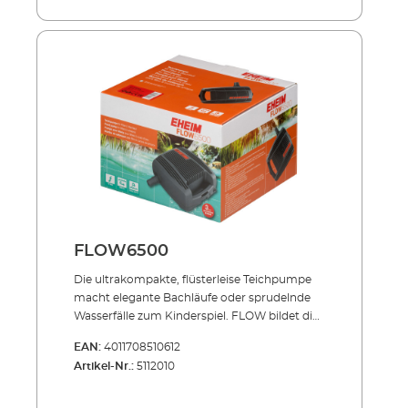
(Durchlauffilter) oder in den Druckfiltersets
PRESS. Energiesparend, flüsterleise,
unverwüstlich! Durchförderung von bis zu 8
mm großen Schmutzpartikeln
Stromsparender Motor Geeignet für
Unterwasser-Dauerbetrieb Extrem
wartungsarm und leicht zu reinigen Mit
Überhitzungsschutz bei Wassermangel
Lieferumfang: FLOW5000 Teichpumpe für
Filter & Bachlauf Anschlussstutzen 10 m
Netzkabel
FLOW6500
Die ultrakompakte, flüster­leise Teichpumpe
macht elegante Bachläufe oder sprudelnde
Wasserfälle zum Kinderspiel. FLOW bildet die
perfekte Basis Ihres Teich-Systems: Sie speist
EAN:
4011708510612
zuverlässig Ihr Teich-Filtersystem und schafft
Artikel-Nr.:
5112010
so den optimalen Kreislauf für Ihren Teich. Die
extrem robuste Pumpentechnik för­dert auch
große Schmutz­teile in den Filter. So wird