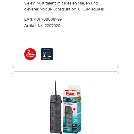
Sie ein Multitalent mit idealen Maßen und
cleverer Modul-Konstruktion. EHEIM aqua ist
ein sehr komfortabler Innenfilter für kleine bis
EAN:
4011708008799
mittlere Aquarien. Ideal auch für Einsteiger. Er
Artikel-Nr.:
2207020
wird mit Saugnäpfen einfach in der Ecke des
Beckens befestigt. Dort braucht er wenig
Platz und lässt Ihnen viel Gestaltungsraum im
Aquarium. Die starke Pumpe und ein großer
Ansaugbereich sorgen für Effektivität. Sie
können die Leistung stufenlos regeln und
damit den Wasserdurchsatz und die
Oberflächenbewegung bestimmen.
Zusätzlich reichert ein Diffusor das Wasser
mit Sauerstoff an. Der Clou aber ist die Modul-
Konstruktion: Die Filterbehälter lassen sich
zum Reinigen einfach abnehmen. Und wenn
Sie den Filter vergrößern wollen, können Sie
ihn durch zusätzliche Module erweitern.
Vorteile des EHEIM aqua Modularer Eck-
Innenfilter für kleine und mittlere Aquarien
von 30 bis 200 Liter Ideal für Einsteiger
Kompakt und platzsparend Praktische