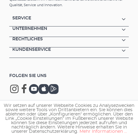
immer eine neue Schicht EHEIM SYNTH
Qualität, Service und Innovation.
benutzen. Passend zu Ihrem EHEIM
Außenfilter bieten wir Ihnen auch EHEIM
SERVICE
Filtervliese für den gleichen Zweck.
Feinfaserige Filterwatte Einsatz z.B. bei
UNTERNEHMEN
Wassertrübung als letzte Filterschicht
RECHTLICHES
Entzieht feinste Partikel Für Süß- und
Meerwasser geeignet
KUNDENSERVICE
FOLGEN SIE UNS
Wir setzen auf unserer Webseite Cookies zu Analysezwecken
sowie weitere Tools von Drittanbietern ein. Sie können dies
Copyright © 2026 EHEIM GmbH & Co. KG.
ablehnen oder über „Konfigurieren“ ermöglichen. Über den
Link „Cookie Einstellungen“ im Fußbereich unserer Website
können Sie diese Einstellungen jederzeit aufrufen und
nachträglich ändern. Weitere Hinweise erhalten Sie in
unserer Datenschutzerklärung.
Mehr Informationen ...