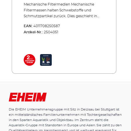
Mechanische Filtermedien Mechanische
Filtermassen halten Schwebstoffe und
Schmutzpartikel zurück. Dies geschieht in
unterschiedlichen Stadien: Am Anfang, bevor
EAN:
4011708250587
das Wasser den weiteren Reinigungsprozess
Artikel-Nr.:
2504051
durchläuft, bewähren sich die Vorfiltermassen
EHEIM MECH und EHEIM MECHpro. Als
Trennschicht zwischen mechanischen und
biologischen Filtermedien eignet sich EHEIM
FIX. Und zur Feinfilterung am Schluss, bevor
das Wasser wieder ins Aquarium eintritt,
bietet sich die Filterwatte EHEIM SYNTH
an.EHEIM SYNTHFilterwatte zur Feinfilterung
am Schluss – z.B. bei trübem Wasser Diese
feinfaserige Filterwatte reinigt das Wasser vor
dem Eintritt in das Aquarium noch einmal
mechanisch. EHEIM SYNTH entzieht dem
Wasser feinste Partikel, die oft für eine
Die EHEIM Unternehmensgruppe mit Sitz in Deizisau bei Stuttgart ist
Trübung im Aquarium verantwortlich sind.
ein mittelständisches Familienunternehmen mit Tochtergesellschaften
Als letzte Filterschicht wird EHEIM SYNTH in
in den Sparten Aquaristik und Objektbau. Im Zentrum steht die
einer dünnen Lage von maximal 10 mm
Aquaristik-Gruppe mit Standorten in Europa und Asien. Sie zählt zu den
eingesetzt. Nach Medikamentenbehandlung
Qualitätsanbietern im Heimtiermarkt und ist weltweit anerkannt für