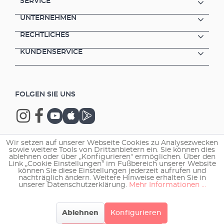
SERVICE
anpassen. Zur Vergrößerung gibt es das
ErweiterungsSET2 Die Filterbehälter werden
UNTERNEHMEN
einfach zusammen- bzw. auseinandergeclipst
RECHTLICHES
(Easy-Klick Verschluss-System) Durch den
modularen Aufbau können die Filterpatronen
KUNDENSERVICE
bzw. -medien zeitversetzt gereinigt und
damit die Bakterienkulturen geschont
werden. aquaball saugt das Wasser
großflächig an. Die runden Filtermodule sind
FOLGEN SIE UNS
so ausgelegt, dass das Aquarienwasser von
allen Seiten über fast die gesamte
Außenfläche gleichmäßig absorbiert wird. Die
Halterung für aquaball wird einfach mit
Saugern im Becken befestigt. Zum Reinigen,
Wir setzen auf unserer Webseite Cookies zu Analysezwecken
Austauschen von Teilen oder Einfüllen von
sowie weitere Tools von Drittanbietern ein. Sie können dies
Copyright © 2026 EHEIM GmbH & Co. KG.
Filtermedien wird der Filter einfach aus der
ablehnen oder über „Konfigurieren“ ermöglichen. Über den
Link „Cookie Einstellungen“ im Fußbereich unserer Website
Halterung genommen.
können Sie diese Einstellungen jederzeit aufrufen und
nachträglich ändern. Weitere Hinweise erhalten Sie in
unserer Datenschutzerklärung.
Mehr Informationen ...
Ablehnen
Konfigurieren