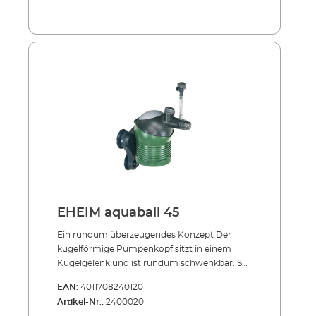
EHEIM aquaball 45
Ein rundum überzeugendes Konzept Der
kugelförmige Pumpenkopf sitzt in einem
Kugelgelenk und ist rundum schwenkbar. So
kann die Ausströmung des gereinigten
EAN:
4011708240120
Wassers in jede Richtung gelenkt werden. Die
Artikel-Nr.:
2400020
Pumpenleistung und Durchflussmenge wird