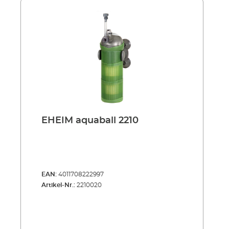
Halterung für aquaball wird einfach mit
Saugern im Becken befestigt. Zum Reinigen,
Austauschen von Teilen oder Einfüllen von
Filtermedien wird der Filter einfach aus der
Halterung genommen.
EHEIM aquaball 2210
EAN:
4011708222997
Artikel-Nr.:
2210020