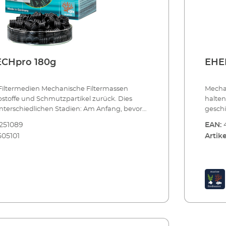
CHpro 180g
EHE
iltermedien Mechanische Filtermassen
Mecha
stoffe und Schmutzpartikel zurück. Dies
halten
unterschiedlichen Stadien: Am Anfang, bevor
geschi
n weiteren Reinigungsprozess durchläuft,
das Wa
251089
EAN:
h die Vorfiltermassen EHEIM MECH und
bewäh
505101
Artike
o. Als Trennschicht zwischen mechanischen
EHEIM
hen Filtermedien eignet sich EHEIM FIX. Und
und bi
ung am Schluss, bevor das Wasser wieder ins
zur Fe
itt, bietet sich die Filterwatte EHEIM SYNTH
Aquari
pro Vorfiltermasse auch für kleine
an.EHE
el und biologische Aufbereitung Die
Schmut
ährleistet, dass auch kleine Schmutzpartikel
Spiral
n werden. Der hochwertige, absolut
zurück
 Kunststoff ermöglicht leichte und
wasser