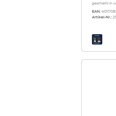
geschieht in 
das Wasser de
EAN:
401170
bewähren sic
Artikel-Nr.:
2
EHEIM MECHpr
und biologisc
zur Feinfilter
Aquarium eintr
an.EHEIM FIX V
Trennschicht 
Filtermedien. D
nach einer Sc
EHEIM FIX die
und biologisc
Partikel zurü
Eintritt in bi
Passend zu Ih
blaue EHEIM F
Vorfiltermasse
mechanischern
reinigen Mehr
geeignet