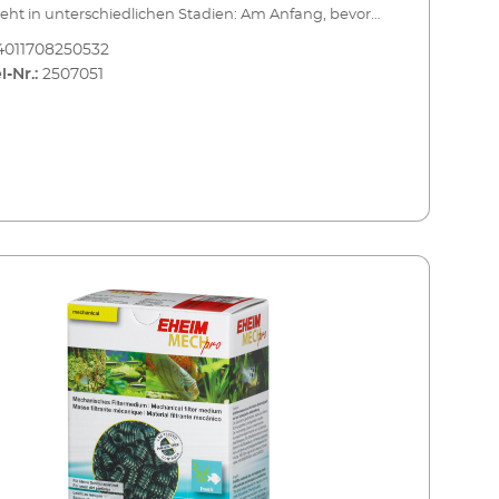
eht in unterschiedlichen Stadien: Am Anfang, bevor
sser den weiteren Reinigungsprozess durchläuft,
4011708250532
ren sich die Vorfiltermassen EHEIM MECH und
l-Nr.:
2507051
 MECHpro. Als Trennschicht zwischen mechanischen
ologischen Filtermedien eignet sich EHEIM FIX. Und
infilterung am Schluss, bevor das Wasser wieder ins
um eintritt, bietet sich die Filterwatte EHEIM SYNTH
HEIM MECH Vorfiltermasse aus keramischen
rpern für grobe Schmutzpartikel Unmittelbar nach
ntritt in den Filterkreislauf wird das Wasser durch die
schen Hohlkörper verwirbelt. Dadurch senken sich
Schmutzpartikel ab. Das so aufbereitete, vorgefilterte
 setzt seinen Weg durch die weiteren Filterschichten
EHEIM MECH ist leicht zu reinigen und mehrfach
e für grobe Schmutzpartikel
sche Hohlkörper Leicht zu reinigen Mehrfach
ndbar Für Süß- und Meerwasser geeignet