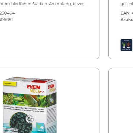
unterschiedlichen Stadien: Am Anfang, bevor
geschi
n weiteren Reinigungsprozess durchläuft,
das Wa
8250464
EAN:
h die Vorfiltermassen EHEIM MECH und
bewäh
506051
Artike
o. Als Trennschicht zwischen mechanischen
EHEIM
hen Filtermedien eignet sich EHEIM FIX. Und
und bi
ung am Schluss, bevor das Wasser wieder ins
zur Fe
itt, bietet sich die Filterwatte EHEIM SYNTH
Aquari
orfiltermasse und Feinfilterung – als
an. E
zwischen mechanischen und biologischen
Hohlkö
ieses speziell strukturierte Filtermaterial wird
dem Ei
hicht EHEIM MECH oder MECHpro eingesetzt.
kerami
nt als Trennschicht zwischen mechanischen
grobe 
hen Filtermedien. Hier werden gröbere
Wasser
ckgehalten und somit dem Wasser vor dem
fort. 
ologisch arbeitende Filterschichten entzogen.
verwendbar. Vorfiltermass
rem EHEIM Außenfilter bieten wir Ihnen auch
Kerami
iltermatten für den gleichen Zweck.
verwe
 und Feinfilterung Ideal als Schicht zwischen
 und biologischen Filtermedien Leicht zu
fach verwendbar Für Süß- und Meerwasser