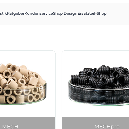
stik
Ratgeber
Kundenservice
Shop Design
Ersatzteil-Shop
MECH
MECHpro