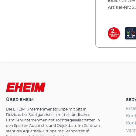
EAN:
4011708
bewähren sic
Artikel-Nr.:
2
EHEIM MECHpr
und biologisc
zur Feinfilter
Aquarium eintr
an.EHEIM SYNT
z.B. bei trübe
das Wasser vo
mechanisch. 
Partikel, die 
verantwortlich 
SYNTH in ein
eingesetzt. 
neue Schicht
EHEIM Außenfil
für den gleichen Zweck. Feinfaserig
ÜBER EHEIM
SER
bei Wassertrüb
Partikel Für 
Ersa
Die EHEIM Unternehmensgruppe mit Sitz in
Deizisau bei Stuttgart ist ein mittelständisches
Konf
Familienunternehmen mit Tochtergesellschaften in
Kon
den Sparten Aquaristik und Objektbau. Im Zentrum
Ver
steht die Aquaristik-Gruppe mit Standorten in