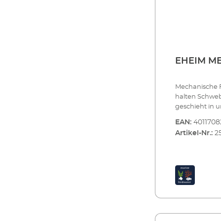
EHEIM ME
Mechanische F
halten Schweb
geschieht in 
das Wasser de
EAN:
4011708
bewähren sic
Artikel-Nr.:
2
EHEIM MECHpr
und biologisc
zur Feinfilter
Aquarium eintr
an.EHEIM MECH
Schmutzpartik
Spiralform gew
zurückgehalte
wasserneutrale