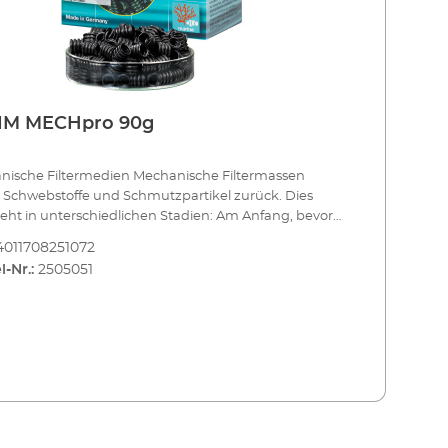
IM MECHpro 90g
nische Filtermedien Mechanische Filtermassen
 Schwebstoffe und Schmutzpartikel zurück. Dies
eht in unterschiedlichen Stadien: Am Anfang, bevor
sser den weiteren Reinigungsprozess durchläuft,
4011708251072
ren sich die Vorfiltermassen EHEIM MECH und
l-Nr.:
2505051
 MECHpro. Als Trennschicht zwischen mechanischen
ologischen Filtermedien eignet sich EHEIM FIX. Und
infilterung am Schluss, bevor das Wasser wieder ins
um eintritt, bietet sich die Filterwatte EHEIM SYNTH
IM MECHpro Vorfiltermasse auch für kleine
zpartikel und biologische Aufbereitung Die
form gewährleistet, dass auch kleine Schmutzpartikel
gehalten werden. Der hochwertige, absolut
neutrale Kunststoff ermöglicht leichte und