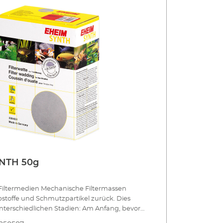
ie Reinigung. Die Oberflächenstruktur erlaubt
rückst
esiedelung mit Reinigungsbakterien und
denno
ologi-sche Wasseraufbereitung. MECHpro
damit
deal zur Kombination mit SUBSTRATpro oder
eignet
bioMECH. Vorfiltermasse für klei
biologische Wasseraufbereitung Filtermaterial
Zusatz
tralem Kunststoff Leicht zu reinigen
aus wa
wendbar Für Süß- und Meerwasser geeignet
Mehrf
NTH 50g
iltermedien Mechanische Filtermassen
stoffe und Schmutzpartikel zurück. Dies
unterschiedlichen Stadien: Am Anfang, bevor
n weiteren Reinigungsprozess durchläuft,