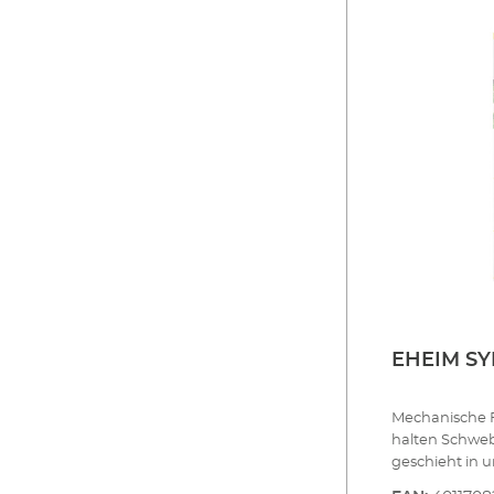
rückstandsfre
dennoch die B
damit auch bi
eignet sich i
bioMECH. Vorfiltermasse für kleinere Schmutzpartikel
Zusatzeffekt: 
aus wasserneu
Mehrfach ver
EHEIM SY
Mechanische F
halten Schweb
geschieht in 
das Wasser de