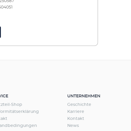
250587
h die Vorfiltermassen EHEIM MECH und
504051
o. Als Trennschicht zwischen mechanischen
hen Filtermedien eignet sich EHEIM FIX. Und
ung am Schluss, bevor das Wasser wieder ins
itt, bietet sich die Filterwatte EHEIM SYNTH
HFilterwatte zur Feinfilterung am Schluss –
m Wasser Diese feinfaserige Filterwatte reinigt
r dem Eintritt in das Aquarium noch einmal
EHEIM SYNTH entzieht dem Wasser feinste
oft für eine Trübung im Aquarium
sind. Als letzte Filterschicht wird EHEIM
er dünnen Lage von maximal 10 mm
Nach Medikamentenbehandlung immer eine
 EHEIM SYNTH benutzen. Passend zu Ihrem
ter bieten wir Ihnen auch EHEIM Filtervliese
e Filterwatte Einsatz z.B.
VICE
UNTERNEHMEN
ung als letzte Filterschicht Entzieht feinste
Süß- und Meerwasser geeignet
tzteil-Shop
Geschichte
ormitätserklärung
Karriere
takt
Kontakt
sandbedingungen
News