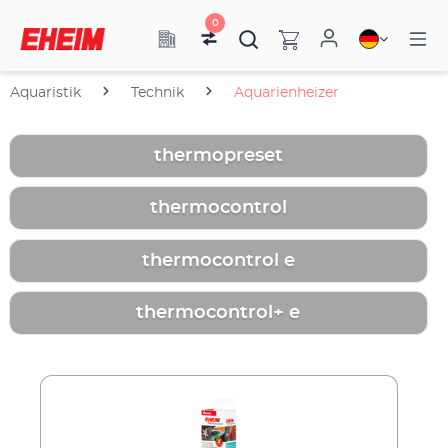
0
Aquaristik
Technik
Aquarienheizer
thermopreset
thermocontrol
thermocontrol e
thermocontrol+ e