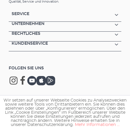
Qualität, Service und Innovation.
120x40 cm (nicht nur für EHEIM Aquarien)
Intergierte classicLED-Leiste daylight, frei
verschiebbar (kann durch weitere Leiste
SERVICE
jederzeit erweitert werden) Lichtfarbe 6500 K,
UNTERNEHMEN
tageslichtähnlich (Bei Zwischenschaltung
eines Dimmers* kann Sonnenauf- und -
RECHTLICHES
untergang simuliert werden) Hohe
Energieeffizienz; mittlere Lebensdauer der
KUNDENSERVICE
LED-Leuchten min. 35000 Stunden Von
EHEIM entwickelte caf-Technologie (constant
air flow) sorgt für Luftzirkulation und
verhindert Schwitzwasser und Wärmestaus
FOLGEN SIE UNS
Schiebescheiben aus Alu-Verbundplatten
Kabel- und Schlauchöffnungen unauffällig an
der Rückseite Schlankes Design, nur 8,5 cm
hoch Erhältlich in Schwarz oder Weiß
*Dimmer nicht im Lieferumfang enthalten
Wir setzen auf unserer Webseite Cookies zu Analysezwecken
Copyright © 2026 EHEIM GmbH & Co. KG.
sowie weitere Tools von Drittanbietern ein. Sie können dies
ablehnen oder über „Konfigurieren“ ermöglichen. Über den
Link „Cookie Einstellungen“ im Fußbereich unserer Website
können Sie diese Einstellungen jederzeit aufrufen und
nachträglich ändern. Weitere Hinweise erhalten Sie in
unserer Datenschutzerklärung.
Mehr Informationen ...