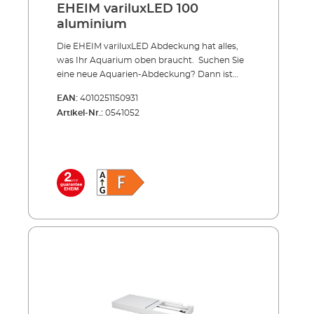
EHEIM variluxLED 100
aluminium
Die EHEIM variluxLED Abdeckung hat alles,
was Ihr Aquarium oben braucht. Suchen Sie
eine neue Aquarien-Abdeckung? Dann ist
variluxLED genau richtig. Denn sie bietet
EAN:
4010251150931
Ihnen komplexe Vorteile: Sie passt für die
Artikel-Nr.:
0541052
meisten gängigen Beckengrößen (nicht nur
für EHEIM-Aquarien). Die integrierte LED-
Beleuchtung ist sparsam und effizient. Bei
Wartungsarbeiten können Sie die Lichtleiste
einfach verschieben. Durch die caf-
Technologie (constant air flow) zirkuliert Luft
und verhindert Schwitzwasser und
Wärmestaus. Die Schiebescheiben aus Alu-
Verbundplatten lassen sich in beide
Richtungen öffnen. Und schließlich sieht die
variluxLED-Abdeckung sehr gut aus. Sie ist
flach, und die Kabel- und Schlauchöffnungen
auf der Rückseite sieht man kaum. variluxLED
gibt es in Schwarz oder Weiß. Vorteile der
variluxLED Aquarien-Abdeckung Komplett