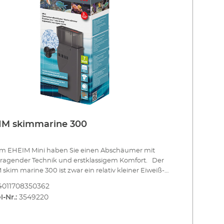
IM skimmarine 300
em EHEIM Mini haben Sie einen Abschäumer mit
ragender Technik und erstklassigem Komfort. Der
skim marine 300 ist zwar ein relativ kleiner Eiweiß-
umer. Aber er bietet Ihnen die Technik fast wie ein
4011708350362
. So arbeitet er mit einer hocheffizienten Nadelrad-
l-Nr.:
3549220
und saugt selbstständig Luft an. Dabei können Sie
fteinlass regulieren und so die Effizienz der
äumung beeinflussen. Mit der Magnethalterung