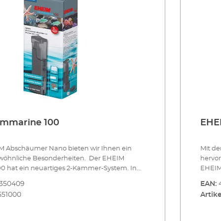
immarine 100
EHE
M Abschäumer Nano bieten wir Ihnen ein
Mit d
wöhnliche Besonderheiten. Der EHEIM
hervor
0 hat ein neuartiges 2-Kammer-System. In
EHEIM 
er wird das Schmutzwasser geleitet. Über
Abschä
8350409
EAN:
römt das saubere Wasser ins Aquarium
großer
551000
Artike
römungsrichtung ist also klar definiert. Das
Pumpe 
izienz. Eine weitere Besonderheit ist der
den Lu
usströmer aus Lindenholz. Er macht den
Absch