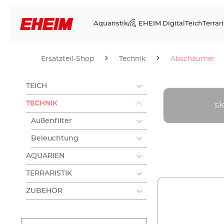
Aquaristik
EHEIM Digital
Teich
Terrari
Ersatzteil-Shop
Technik
Abschäumer
TEICH
TECHNIK
s
Außenfilter
Beleuchtung
AQUARIEN
TERRARISTIK
ZUBEHÖR