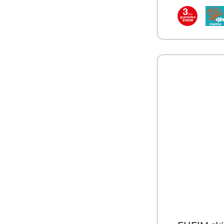
Nano extrem l
eigenen Motor
Luftpumpe EHE
100 Nano Für kleine Meerwasser-Aquarien bis ca. 100 l
Neuartiges 2-
Abschäumleis
Aquarium zu b
Magnethalteru
leise durch L
Natürliches M
Qualität – 3 
Betrieb erford