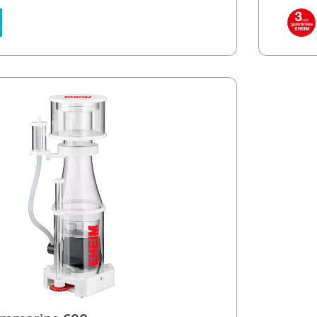
eise. Der Nano hat allerdings keinen
befest
. Deshalb brauchen Sie zum Betrieb die
Vorteile
IM air100. Vorteile des EHEIM skimmarine
Aquari
Nadel
Kammer System, höhere Effizienz Hohe
(Dispe
tung Kleine kompakte Bauweise Im
Gerin
efestigen Einfache Installation durch
Aquari
ng Zur Reinigung komplett zerlegbar Sehr
Magne
indenholz-Ausströmer – einfach zu wechseln
Kompak
eeresplankton wird nicht zerstört Hohe
Jahre Garantie Luftpumpe EHEIM air100 zum
erlich