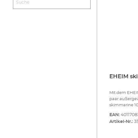
EHEIM sk
Mit dem EHEI
paar außerge
skimmarine 10
die eine Kamm
EAN:
401170
die andere st
Artikel-Nr.:
3
zurück. Die St
erhöht die Eff
hochwertige A