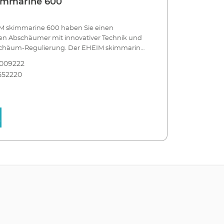
immarine 600
M skimmarine 600 haben Sie einen
ken Abschäumer mit innovativer Technik und
schäum-Regulierung. Der EHEIM skimmarine
richtig für größere Meerwasser-Aquarien. Er
8009222
 dem Gegenstromprinzip und daher sehr
552220
ch die spezielle Nadelrad-Pumpe erzeugt er
inblasiges Luft-Wassergemisch. Entsprechend
Schaum- bzw. Flotatbildung. Die Keramikachse
onders ruhigen Lauf und sehr lange
 Für optimale Abschäumung können Sie den
en Wasserstand in der Reaktionskammer
tionierung im Filtersumpf exakt regulieren.
skimmarine 600 Für Meerwasser-
ca. 600 l Abschäumpumpe mit hocheffizienter
nik und Keramikachse Selbstständige
 (Dispergator-Prinzip) Leiser Betrieb durch
serauslass Flexibler Schalldämpfer Effektive
für optimale Abschäumung: 1. regelbarer
 Schalldämpfer 2. regelbarer Wasserstand in
kammer 3. regelbare Positionierung (Höhe)