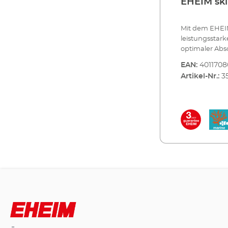
EHEIM sk
Mit dem EHEI
leistungsstar
optimaler Ab
600 ist genau 
EAN:
401170
arbeitet nach
Artikel-Nr.:
3
effizient. Dur
ein extrem fe
hoch ist die 
sorgt für bes
Lebensdauer.
Lufteinzug, d
sowie die Posi
Vorteile des EHEIM 
Aquarien bis 
Nadelrad-Tech
Luftansaugung
regelbaren Was
3-Wege Regelung 
Lufteinzug am
der Reaktions