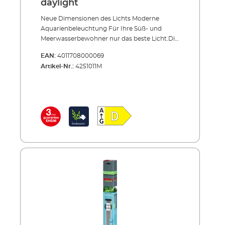
daylight
Neue Dimensionen des Lichts Moderne
Aquarienbeleuchtung Für Ihre Süß- und
Meerwasserbewohner nur das beste Licht.Die
EHEIM powerLED+ wurde an die individuellen
EAN:
4011708000069
Lichtbedürfnisse von Wasserpflanzen und
Artikel-Nr.:
4251011M
Tieren optimal angepasst. Sie ist für Süß-
ebenso wie für Meerwasser geeignet,
energieeffizient und obendrein auch noch
äußerst langlebig – das neue Nonplusultra,
wenn es um moderne Aquarienbeleuchtung
geht.Von Sonnenlicht-Vollspektrum bis zu
weißem und/oder aktinischem Licht – die
neuen EHEIM LED-Leuchten powerLED+
bieten die komplette Bandbreite. Alle
Spektren sind präzise auf die Lichtbedürfnisse
von Wasserpflanzen und Korallen
abgestimmt. Helligkeit und Farbwiedergabe
sind natürlich und brillant. Wasserpflanzen
wachsen und gedeihen hervorragend und
Korallen fluoreszieren in wunderschönen
Farben.Ausziehbare Bügel-Halterungen