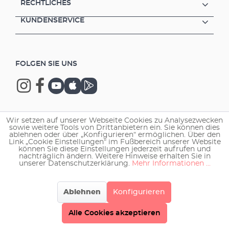
RECHTLICHES
Mischung aus weißem und royalblauem Licht
(1:1) Royalblaue LEDs (445 nm) Fördert die
KUNDENSERVICE
Farbwiedergabe (Fluoreszenz) und das
Wachstum von Korallen Eine EHEIM
powerLED+ marine hybrid ersetzt eine
T8-/T5-Leuchtstoffröhren der
FOLGEN SIE UNS
entsprechenden Länge ( inklusive Reflektor)
Simulation kompletter Tagesverläufe von
Sonnenaufgang über Mittagssonne bis
Sonnenuntergang und Mondlicht (wählbar)
mit Hilfe des EHEIM LEDcontrol+e (optional)
Art. 4200140 * Diese Lichtquelle ist
Wir setzen auf unserer Webseite Cookies zu Analysezwecken
Copyright © 2026 EHEIM GmbH & Co. KG.
ausschließlich für Fluoreszenz und Korallen-
sowie weitere Tools von Drittanbietern ein. Sie können dies
ablehnen oder über „Konfigurieren“ ermöglichen. Über den
Zooxanthellen-Symbiosen bestimmt
Link „Cookie Einstellungen“ im Fußbereich unserer Website
können Sie diese Einstellungen jederzeit aufrufen und
nachträglich ändern. Weitere Hinweise erhalten Sie in
unserer Datenschutzerklärung.
Mehr Informationen ...
Ablehnen
Konfigurieren
Alle Cookies akzeptieren