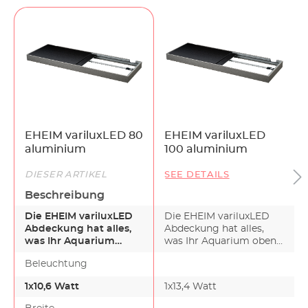
der LED-Leuchten min. 35000 Stunden
Von EHEIM entwickelte caf-Technologie
(constant air flow) sorgt für Luftzirkulation und
verhindert Schwitzwasser und Wärmestaus
Schiebescheiben aus Alu-Verbundplatten
Kabel- und Schlauchöffnungen unauffällig an
der Rückseite
Schlankes Design, nur 8,5 cm hoch
Erhältlich in Schwarz oder Weiß
EHEIM variluxLED 80
EHEIM variluxLED
*Dimmer nicht im Lieferumfang enthalten
aluminium
100 aluminium
DIESER ARTIKEL
SEE DETAILS
Beschreibung
Die EHEIM variluxLED
Die EHEIM variluxLED
Abdeckung hat alles,
Abdeckung hat alles,
was Ihr Aquarium
was Ihr Aquarium oben
oben braucht. Suchen
braucht. Suchen S…
Beleuchtung
S…
1x10,6 Watt
1x13,4 Watt