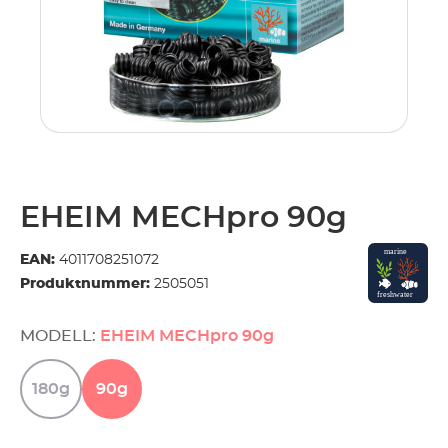
EHEIM MECHpro 90g
EAN:
4011708251072
Produktnummer:
2505051
MODELL:
EHEIM MECHpro 90g
180g
90g