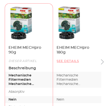
EHEIM MECHpro
EHEIM MECHpro
90g
180g
DIESER ARTIKEL
SEE DETAILS
Beschreibung
Mechanische
Mechanische
Filtermedien
Filtermedien
Mechanische
Mechanische
Filtermassen halten
Filtermassen halten
Absorptiv
Schwebstoffe und
Schwebstoffe und
Schmutzpar…
Schmutzpar…
Nein
Nein