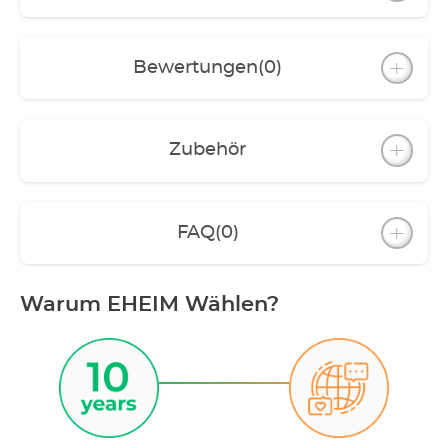
mit digitaler Steuerung über WLAN – dank
enthaltenem EHEIM RGBcontrol+e stehen
Millionen Farben zur Auswahl
Bewertungen
(0)
Möbel komplett montiert
Zubehör
FAQ
(0)
Warum EHEIM Wählen?