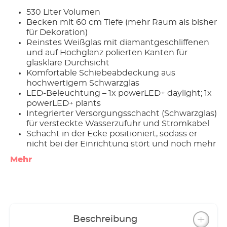
530 Liter Volumen
Becken mit 60 cm Tiefe (mehr Raum als bisher
für Dekoration)
Reinstes Weißglas mit diamantgeschliffenen
und auf Hochglanz polierten Kanten für
glasklare Durchsicht
Komfortable Schiebeabdeckung aus
hochwertigem Schwarzglas
LED-Beleuchtung – 1x powerLED+ daylight; 1x
powerLED+ plants
Integrierter Versorgungsschacht (Schwarzglas)
für versteckte Wasserzufuhr und Stromkabel
Schacht in der Ecke positioniert, sodass er
nicht bei der Einrichtung stört und noch mehr
Platz für Ihre Gestaltung ist
Mehr
Wasserausströmung individuell konfigurierbar
durch mitgeliefertes „InstallationsSet 2“ (Set
kann an der Stirnseite montiert werden, um
bessere Strömung zu erreichen)
Dezente Wasserrückleitung zum Außenfilter
durch Bodenbohrung im hinteren Bereich
Beschreibung
Atmosphärische LED-Beleuchtung im Möbel