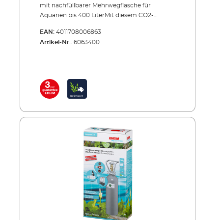
mit nachfüllbarer Mehrwegflasche für
Aquarien bis 400 LiterMit diesem CO2-
Komplettset führen Sie Ihrem
EAN:
4011708006863
Aquariumwasser genau die richtige Menge
Artikel-Nr.:
6063400
Kohlendioxid zu – und damit Ihren Pflanzen
einen der wichtigsten Nährstoffe. Präzise
Dosierung der CO2-Zugabe, permanente
Messung des CO2-Gehalts im Aquarium und
höchste Sicherheit sind selbstverständlich. Sie
erhalten das Set komplett inklusive allem
wichtigen Zubehör. Die Montage ist mit ein
paar Handgriffen erledigt. Sie können sofort
starten. Und wenn die Gasflasche leer ist,
lassen Sie sie einfach bei Ihrem Fachhändler
oder einer entsprechenden CO2-
Nachfüllstationen wieder auffüllen. Zu
empfehlen ist auch eine Reserve- bzw.
Vorratsflasche (siehe Zubehör).EHEIM
CO2SET400CO2-Düngeanlage Komplettset
für Aquarien bis 400 Liter Lieferung komplett
inklusive Zubehör: CO2 Mehrwegflasche (500
g) mit Halterung Präzisions-CO2-