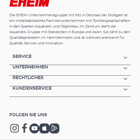
für Aquarien bis 200 LiterLieferung komplett
inklusive Zubehör: CO2 Einwegflasche (500 g)
Die EHEIM Unternehmensgruppe mit Sitz in Deizisau bei Stuttgart ist
mit integriertem Standfuß Präzisions-
ein mittelständisches Familienunternehmen mit Tochtergesellschaften
Druckminderer für Einwegsysteme mit
in den Sparten Aquaristik und Objektbau. Im Zentrum steht die
Feindosierventil Schlauchanschluss 360°
Aquaristik-Gruppe mit Standorten in Europa und Asien. Sie zählt zu den
drehbar CO2-dichter Sicherheits-
Qualitätsanbietern im Heimtiermarkt und ist weltweit anerkannt für
Spezialschlauch, druckfest, 3m, ø 4/6 mm
Qualität, Service und Innovation.
Sicherheits-CO2-Diffusor bis 400 Liter
inklusive Blasenzähler und Rückschlagventil
SERVICE
zur effektiven CO2-Zugabe CO2-Set für
Langzeittest mit Indikatorflüssigkeit zur
UNTERNEHMEN
permanenten Direktmessung des CO2-
RECHTLICHES
Gehalts im Aquarium 5fach-
Wasserteststreifen zur Analyse der
KUNDENSERVICE
Ausgangswasserwerte Sichere werkzeugfreie
Montage Optionales Zubehör (nicht
enthalten): CO2-Magnetventil
(Nachtabschaltung) Made in Germany 3 Jahre
FOLGEN SIE UNS
Garantie