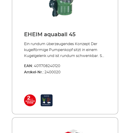
EHEIM aquaball 45
Ein rundum überzeugendes Konzept Der
kugelförmige Pumpenkopf sitzt in einem
Kugelgelenk und ist rundum schwenkbar. So
kann die Ausströmung des gereinigten
EAN:
4011708240120
Wassers in jede Richtung gelenkt werden. Die
Artikel-Nr.:
2400020
Pumpenleistung und Durchflussmenge wird
mit dem Drehknopf am Ausflussstutzen
eingestellt. Über den mitgelieferten Power-
Diffusor wird die Luftzufuhr und somit die
Sauerstoffanreicherung im Aquarium
geregelt. Direkt unter dem Pumpenkopf sitzt
die Mediabox. Sie kann befüllt werden mit
einer Filtermatte zur mechanisch-
biologischen Filterung, mit einem Filtervlies
zur Feinfilterung, mit bioMECH oder
SUBSTRATpro zur biologischen Filterung