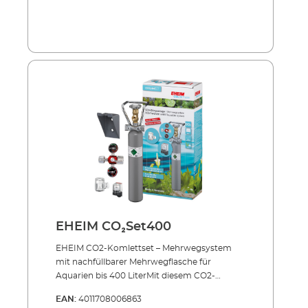
EHEIM CO₂Set400
EHEIM CO2-Komlettset – Mehrwegsystem
mit nachfüllbarer Mehrwegflasche für
Aquarien bis 400 LiterMit diesem CO2-
Komplettset führen Sie Ihrem
EAN:
4011708006863
Aquariumwasser genau die richtige Menge