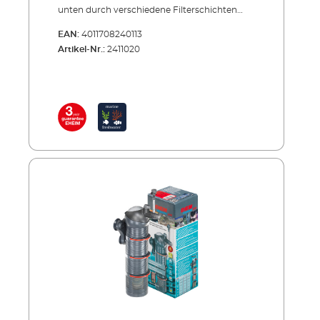
unten durch verschiedene Filterschichten
nach oben gepumpt und gereinigt wieder ins
EAN:
4011708240113
Aquarium geleitet. Die geschlossenen
Artikel-Nr.:
2411020
Filterkörbe sind (beim Kauf) mit EHEIM
SUBSTRATpro befüllt. Auch andere
Filtermedien können eingesetzt werden. Der
Ansaugkorb enthält eine Filterpatrone für die
mechanisch-biologische Vorfilterung. In der
Pumpenkopfaufnahme sorgt eine
Filtermatte für zusätzliche Filterung.Durch
Hinzufügen oder Wegnehmen von Modulen
(Filterkörben) lässt sich das Filtervolumen
dem Aquarium individuell anpassen. Zur
Vergrößerung gibt es das ErweiterungsSET2
Die Filterkörbe werden einfach zusammen-
bzw. auseinandergeclipst (Easy-Klick
Verschluss-System) Durch den modularen
Aufbau können die Filtermedien zeitversetzt
gereinigt und damit die Bakterienkulturen
geschont werden. Der kugelförmige
Pumpenkopf sitzt in einem Kugelgelenk und
ist rundum schwenkbar. So kann die