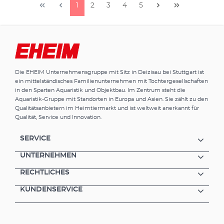
zufrieden sein. Es gibt 5 Modelle für Aquarien
1
2
3
4
5
von 50 bis 1500 Liter – teils mit
unterschiedlichen Ausstattungen. Vorteile der
EHEIM classic Außenfilter Millionenfach
bewährte, zuverlässige Außenfiltergeneration
Ausgezeichnetes Preis-Leistungsverhältnis
Höchste Laufruhe Niedriger Stromverbrauch
Dauerhaft elastische Silikondichtung am
Die EHEIM Unternehmensgruppe mit Sitz in Deizisau bei Stuttgart ist
ein mittelständisches Familienunternehmen mit Tochtergesellschaften
Pumpenkopf (für leichtes und sicheres
in den Sparten Aquaristik und Objektbau. Im Zentrum steht die
Verschließen nach der Reinigung) Mit
Aquaristik-Gruppe mit Standorten in Europa und Asien. Sie zählt zu den
Filtermatten und/oder losen Filtermassen
Qualitätsanbietern im Heimtiermarkt und ist weltweit anerkannt für
bestückbar Lieferung inklusive Düsenrohr,
Qualität, Service und Innovation.
Ansaugrohr, Schlauch und
Installationszubehör Vielseitiges Zubehör 5
SERVICE
Modelle: 50-150, 80-250, 120-350, 180-600,
300-1500 l Solider Standard in höchster
UNTERNEHMEN
Qualität Seit Jahrzehnten und millionenfach
RECHTLICHES
bewährte Außenfiltergeneration mit soliden
Basisfunktionen und sehr hohem
KUNDENSERVICE
Qualitätsstandard.Sorgfältig abgestimmte
Komponenten und Funktionen.Das
ausgewogene Verhältnis zwischen
Pumpenleistung und Beckenvolumen sorgt