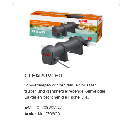
Außenbehälter aus stoßfestem und UV-
beständigem Allwetter-Kunststoff Sowohl
einzeln einsetzbar als auch in Verbindung mit
PRESS und LOOP Teichfilter-Sets NEU: Mit 3
Schlauchanschlüssen: Ø 25 = 1", Ø 32 = 1 1/4", Ø
40 = 1 1/2" Lieferumfang: UVC-Lampe 3
Anschlussdüsen 5 m Netzkabel
CLEARUVC60
Schwebealgen können das Teich­­wasser
trüben und krankheits­erregende Keime oder
Bakterien bedrohen die Fische. Die
Produktserie CLEARUVC sorgt in beiden
EAN:
4011708009727
Fällen hocheffizient für Abhilfe: Die spezielle
Artikel-Nr.:
5306010
UV-Strahlung bekämpft gezielt, was den
wertvollen Teich­fischen schadet und trägt
entschei­dend zu kristallklarem Teichwasser
bei. Effizient, energiesparend, unverwüstlich!