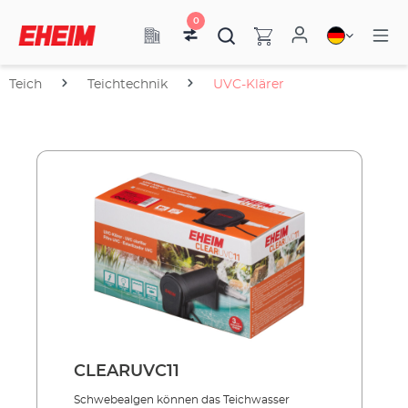
0
Teich
Teichtechnik
UVC-Klärer
CLEARUVC11
Schwebealgen können das Teich­­wasser