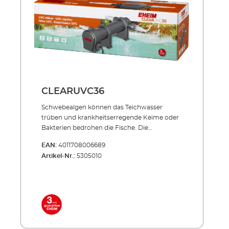
Schlauchanschlüssen: Ø 25 = 1", Ø 32 = 1 1/4", Ø
40 = 1 1/2" Lieferumfang: UVC-Lampe 3
Anschlussdüsen 5 m Netzkabel
CLEARUVC36
Schwebealgen können das Teich­­wasser
trüben und krankheits­erregende Keime oder
Bakterien bedrohen die Fische. Die
Produktserie CLEARUVC sorgt in beiden
EAN:
4011708006689
Fällen hocheffizient für Abhilfe: Die spezielle
Artikel-Nr.:
5305010
UV-Strahlung bekämpft gezielt, was den
wertvollen Teich­fischen schadet und trägt
entschei­dend zu kristallklarem Teichwasser
bei. Effizient, energiesparend, unverwüstlich!
Inklusive hochwertiger UVC-Lampe mit
langer Lebensdauer (ca. 8.000 Std.) Niedriger
Energieverbrauch auch im Dauerbetrieb