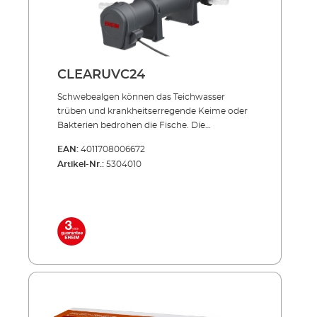
CLEARUVC24
Schwebealgen können das Teich­­wasser
trüben und krankheits­erregende Keime oder
Bakterien bedrohen die Fische. Die
Produktserie CLEARUVC sorgt in beiden
EAN:
4011708006672
Fällen hocheffizient für Abhilfe: Die spezielle
Artikel-Nr.:
5304010
UV-Strahlung bekämpft gezielt, was den
wertvollen Teich­fischen schadet und trägt
entschei­dend zu kristallklarem Teichwasser
bei. Effizient, energiesparend, unverwüstlich!
Inklusive hochwertiger UVC-Lampe mit
langer Lebensdauer (ca. 8.000 Std.) Niedriger
Energieverbrauch auch im Dauerbetrieb
Außenbehälter aus stoßfestem und UV-
beständigem Allwetter-Kunststoff Sowohl
einzeln einsetzbar als auch in Verbindung mit
PRESS und LOOP Teichfilter-Sets NEU: Mit 3