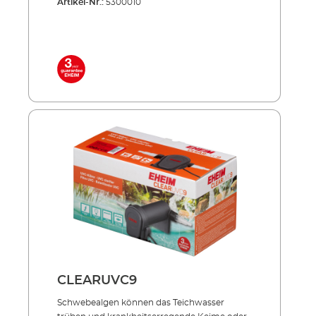
Artikel-Nr.:
5300010
UV-Strahlung bekämpft gezielt, was den
wertvollen Teich­fischen schadet und trägt
entschei­dend zu kristallklarem Teichwasser
bei. Effizient, energiesparend, unverwüstlich!
Inklusive hochwertiger UVC-Lampe mit
langer Lebensdauer Niedriger
Energieverbrauch auch im Dauerbetrieb
Außenbehälter aus stoßfestem und UV-
beständigem Allwetter-Kunststoff Sowohl
einzeln einsetzbar als auch in Verbindung mit
PRESS und LOOP Teichfilter-Sets
Lieferumfang: UVC-Lampe 2 Anschlussdüsen
5 m Netzkabel
CLEARUVC9
Schwebealgen können das Teich­­wasser