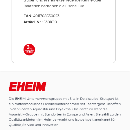
trüben und krankheits­erregende Keime oder
Bakterien bedrohen die Fische. Die
Produktserie CLEARUVC sorgt in beiden
EAN:
4011708530023
Fällen hocheffizient für Abhilfe: Die spezielle
Artikel-Nr.:
5301010
UV-Strahlung bekämpft gezielt, was den
wertvollen Teich­fischen schadet und trägt
entschei­dend zu kristallklarem Teichwasser
bei. Effizient, energiesparend, unverwüstlich!
Inklusive hochwertiger UVC-Lampe mit
langer Lebensdauer Niedriger
Energieverbrauch auch im Dauerbetrieb
Außenbehälter aus stoßfestem und UV-
beständigem Allwetter-Kunststoff Sowohl
einzeln einsetzbar als auch in Verbindung mit
PRESS und LOOP Teichfilter-Sets
Lieferumfang: UVC-Lampe 2 Anschlussdüsen
5 m Netzkabel
Die EHEIM Unternehmensgruppe mit Sitz in Deizisau bei Stuttgart ist
ein mittelständisches Familienunternehmen mit Tochtergesellschaften
in den Sparten Aquaristik und Objektbau. Im Zentrum steht die
Aquaristik-Gruppe mit Standorten in Europa und Asien. Sie zählt zu den
Qualitätsanbietern im Heimtiermarkt und ist weltweit anerkannt für
Qualität, Service und Innovation.