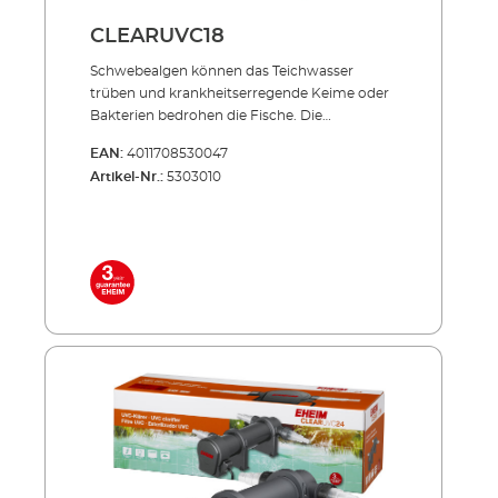
CLEARUVC18
Schwebealgen können das Teich­­wasser
trüben und krankheits­erregende Keime oder
Bakterien bedrohen die Fische. Die
Produktserie CLEARUVC sorgt in beiden
EAN:
4011708530047
Fällen hocheffizient für Abhilfe: Die spezielle
Artikel-Nr.:
5303010
UV-Strahlung bekämpft gezielt, was den
wertvollen Teich­fischen schadet und trägt
entschei­dend zu kristallklarem Teichwasser
bei. Effizient, energiesparend, unverwüstlich!
Inklusive hochwertiger UVC-Lampe mit
langer Lebensdauer Niedriger
Energieverbrauch auch im Dauerbetrieb
Außenbehälter aus stoßfestem und UV-
beständigem Allwetter-Kunststoff Sowohl
einzeln einsetzbar als auch in Verbindung mit
PRESS und LOOP Teichfilter-Sets
Lieferumfang: UVC-Lampe 2 Anschlussdüsen
5 m Netzkabel