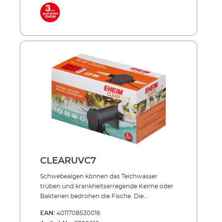
Inklusive hochwertiger UVC-Lampe mit
langer Lebensdauer (ca. 8.000 Std.) Niedriger
Energieverbrauch auch im Dauerbetrieb
Außenbehälter aus stoßfestem und UV-
beständigem Allwetter-Kunststoff Sowohl
einzeln einsetzbar als auch in Verbindung mit
PRESS und LOOP Teichfilter-Sets NEU: Mit 3
Schlauchanschlüssen: Ø 25 = 1", Ø 32 = 1 1/4", Ø
40 = 1 1/2" Lieferumfang: UVC-Lampe 3
Anschlussdüsen 5 m Netzkabel
CLEARUVC7
Schwebealgen können das Teich­­wasser
trüben und krankheits­erregende Keime oder
Bakterien bedrohen die Fische. Die
Produktserie CLEARUVC sorgt in beiden
EAN:
4011708530016
Fällen hocheffizient für Abhilfe: Die spezielle