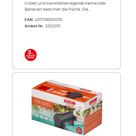
trüben und krankheits­erregende Keime oder
Bakterien bedrohen die Fische. Die
Produktserie CLEARUVC sorgt in beiden
EAN:
4011708530030
Fällen hocheffizient für Abhilfe: Die spezielle
Artikel-Nr.:
5302010
UV-Strahlung bekämpft gezielt, was den
wertvollen Teich­fischen schadet und trägt
entschei­dend zu kristallklarem Teichwasser
bei. Effizient, energiesparend, unverwüstlich!
Inklusive hochwertiger UVC-Lampe mit
langer Lebensdauer Niedriger
Energieverbrauch auch im Dauerbetrieb
Außenbehälter aus stoßfestem und UV-
beständigem Allwetter-Kunststoff Sowohl
einzeln einsetzbar als auch in Verbindung mit
PRESS und LOOP Teichfilter-Sets
Lieferumfang: UVC-Lampe 2 Anschlussdüsen
5 m Netzkabel