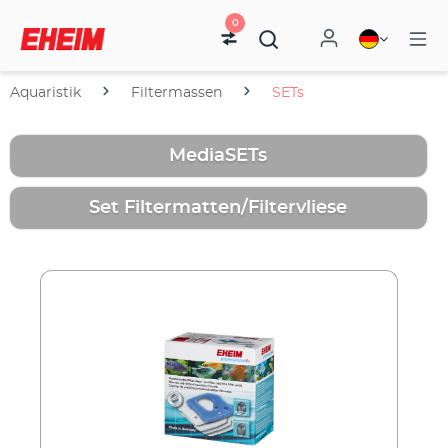
0
Aquaristik
Filtermassen
SETs
MediaSETs
Set Filtermatten/Filtervliese