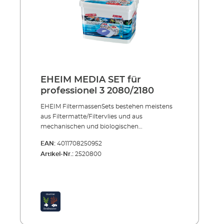
EHEIM MEDIA SET für
professionel 3 2080/2180
EHEIM FiltermassenSets bestehen meistens
aus Filtermatte/Filtervlies und aus
mechanischen und biologischen
Filtermassen.EHEIM Filtermedien –
EAN:
4011708250952
hocheffizient, in eigenen Forschungslabors
Artikel-Nr.:
2520800
entwickelt, aus besten Rohstoffen hergestellt,
permanent überprüft und garantiert frei von
Schadstoffen.Filtervliese und -matten zur
mechanischen und biologischen Filterung
Das poröse Material wird gleichmäßig vom
Wasser durchdrungen und hält grobe und
feinste Schmutzpartikel fest. Nach einer