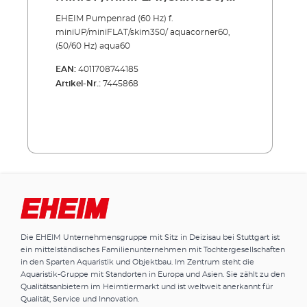
aquacorner60, (50/60 Hz)
EHEIM Pumpenrad (60 Hz) f.
aqua60
miniUP/miniFLAT/skim350/ aquacorner60,
(50/60 Hz) aqua60
EAN:
4011708744185
Artikel-Nr.:
7445868
Die EHEIM Unternehmensgruppe mit Sitz in Deizisau bei Stuttgart ist
ein mittelständisches Familienunternehmen mit Tochtergesellschaften
in den Sparten Aquaristik und Objektbau. Im Zentrum steht die
Aquaristik-Gruppe mit Standorten in Europa und Asien. Sie zählt zu den
Qualitätsanbietern im Heimtiermarkt und ist weltweit anerkannt für
Qualität, Service und Innovation.