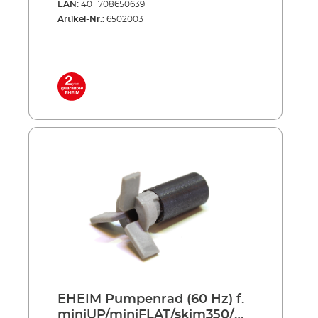
EAN:
4011708650639
Artikel-Nr.:
6502003
EHEIM Pumpenrad (60 Hz) f.
miniUP/miniFLAT/skim350/