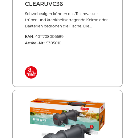
CLEARUVC36
Schwebealgen können das Teich­­wasser
trüben und krankheits­erregende Keime oder
Bakterien bedrohen die Fische. Die
Produktserie CLEARUVC sorgt in beiden
EAN:
4011708006689
Fällen hocheffizient für Abhilfe: Die spezielle
Artikel-Nr.:
5305010
UV-Strahlung bekämpft gezielt, was den
wertvollen Teich­fischen schadet und trägt
entschei­dend zu kristallklarem Teichwasser
bei. Effizient, energiesparend, unverwüstlich!
Inklusive hochwertiger UVC-Lampe mit
langer Lebensdauer (ca. 8.000 Std.) Niedriger
Energieverbrauch auch im Dauerbetrieb
Außenbehälter aus stoßfestem und UV-
beständigem Allwetter-Kunststoff Sowohl
einzeln einsetzbar als auch in Verbindung mit
PRESS und LOOP Teichfilter-Sets NEU: Mit 3
Schlauchanschlüssen: Ø 25 = 1", Ø 32 = 1 1/4", Ø
40 = 1 1/2" Lieferumfang: UVC-Lampe 3
Anschlussdüsen 5 m Netzkabel