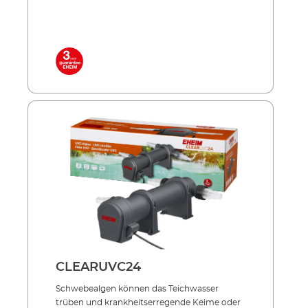
wertvollen Teich­fischen schadet und trägt
entschei­dend zu kristallklarem Teichwasser
bei. Effizient, energiesparend, unverwüstlich!
Inklusive hochwertiger UVC-Lampe mit
langer Lebensdauer Niedriger
Energieverbrauch auch im Dauerbetrieb
Außenbehälter aus stoßfestem und UV-
beständigem Allwetter-Kunststoff Sowohl
einzeln einsetzbar als auch in Verbindung mit
PRESS und LOOP Teichfilter-Sets
Lieferumfang: UVC-Lampe 2 Anschlussdüsen
5 m Netzkabel
CLEARUVC24
Schwebealgen können das Teich­­wasser
trüben und krankheits­erregende Keime oder