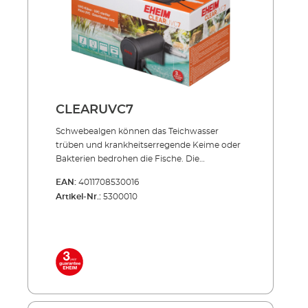
40 = 1 1/2" Lieferumfang: UVC-Lampe 3
Anschlussdüsen 5 m Netzkabel
CLEARUVC7
Schwebealgen können das Teich­­wasser
trüben und krankheits­erregende Keime oder
Bakterien bedrohen die Fische. Die
Produktserie CLEARUVC sorgt in beiden
EAN:
4011708530016
Fällen hocheffizient für Abhilfe: Die spezielle
Artikel-Nr.:
5300010
UV-Strahlung bekämpft gezielt, was den
wertvollen Teich­fischen schadet und trägt
entschei­dend zu kristallklarem Teichwasser
bei. Effizient, energiesparend, unverwüstlich!
Inklusive hochwertiger UVC-Lampe mit
langer Lebensdauer Niedriger
Energieverbrauch auch im Dauerbetrieb
Außenbehälter aus stoßfestem und UV-