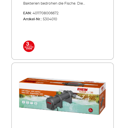
Bakterien bedrohen die Fische. Die
Produktserie CLEARUVC sorgt in beiden
EAN:
4011708006672
Fällen hocheffizient für Abhilfe: Die spezielle
Artikel-Nr.:
5304010
UV-Strahlung bekämpft gezielt, was den
wertvollen Teich­fischen schadet und trägt
entschei­dend zu kristallklarem Teichwasser
bei. Effizient, energiesparend, unverwüstlich!
Inklusive hochwertiger UVC-Lampe mit
langer Lebensdauer (ca. 8.000 Std.) Niedriger
Energieverbrauch auch im Dauerbetrieb
Außenbehälter aus stoßfestem und UV-
beständigem Allwetter-Kunststoff Sowohl
einzeln einsetzbar als auch in Verbindung mit
PRESS und LOOP Teichfilter-Sets NEU: Mit 3
Schlauchanschlüssen: Ø 25 = 1", Ø 32 = 1 1/4", Ø
40 = 1 1/2" Lieferumfang: UVC-Lampe 3
Anschlussdüsen 5 m Netzkabel