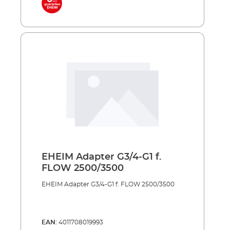
langer Lebensdauer Niedriger
Energieverbrauch auch im Dauerbetrieb
Außenbehälter aus stoßfestem und UV-
beständigem Allwetter-Kunststoff Sowohl
einzeln einsetzbar als auch in Verbindung mit
PRESS und LOOP Teichfilter-Sets
Lieferumfang: UVC-Lampe 2 Anschlussdüsen
5 m Netzkabel
EHEIM Adapter G3/4-G1 f.
FLOW 2500/3500
EHEIM Adapter G3/4-G1 f. FLOW 2500/3500
EAN:
4011708019993