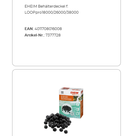
EHEIM Behälterdeckel f.
LOOPpro18000/26000/38000
EAN:
4011708016008
Artikel-Nr.:
7377728