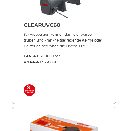
CLEARUVC60
Schwebealgen können das Teich­­wasser
trüben und krankheits­erregende Keime oder
Bakterien bedrohen die Fische. Die
Produktserie CLEARUVC sorgt in beiden
EAN:
4011708009727
Fällen hocheffizient für Abhilfe: Die spezielle
Artikel-Nr.:
5306010
UV-Strahlung bekämpft gezielt, was den
wertvollen Teich­fischen schadet und trägt
entschei­dend zu kristallklarem Teichwasser
bei. Effizient, energiesparend, unverwüstlich!
Inklusive hochwertiger UVC-Lampe mit
langer Lebensdauer (ca. 8.000 Std.) Niedriger
Energieverbrauch auch im Dauerbetrieb
Außenbehälter aus stoßfestem und UV-
beständigem Allwetter-Kunststoff Sowohl
einzeln einsetzbar als auch in Verbindung mit
PRESS und LOOP Teichfilter-Sets NEU: Mit 3
Schlauchanschlüssen: Ø 25 = 1", Ø 32 = 1 1/4", Ø