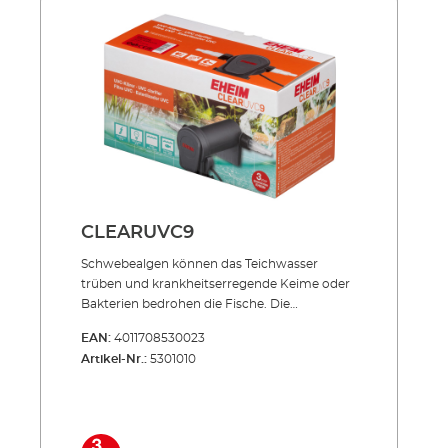
beständigem Allwetter-Kunststoff Sowohl
einzeln einsetzbar als auch in Verbindung mit
PRESS und LOOP Teichfilter-Sets
Lieferumfang: UVC-Lampe 2 Anschlussdüsen
5 m Netzkabel
CLEARUVC9
Schwebealgen können das Teich­­wasser
trüben und krankheits­erregende Keime oder
Bakterien bedrohen die Fische. Die
Produktserie CLEARUVC sorgt in beiden
EAN:
4011708530023
Fällen hocheffizient für Abhilfe: Die spezielle
Artikel-Nr.:
5301010
UV-Strahlung bekämpft gezielt, was den
wertvollen Teich­fischen schadet und trägt
entschei­dend zu kristallklarem Teichwasser
bei. Effizient, energiesparend, unverwüstlich!
Inklusive hochwertiger UVC-Lampe mit