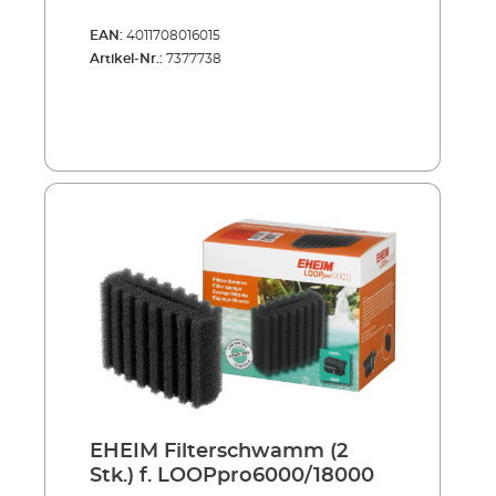
EAN:
4011708016015
Artikel-Nr.:
7377738
EHEIM Filterschwamm (2
Stk.) f. LOOPpro6000/18000