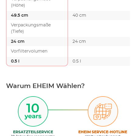
(Höhe)
49.5 cm
40 cm
Verpackungsmaße
(Tiefe)
24 cm
24 cm
Vorfiltervolumen
0.5 l
0.5 l
Warum EHEIM Wählen?
ERSATZTEILSERVICE
EHEIM SERVICE-HOTLINE