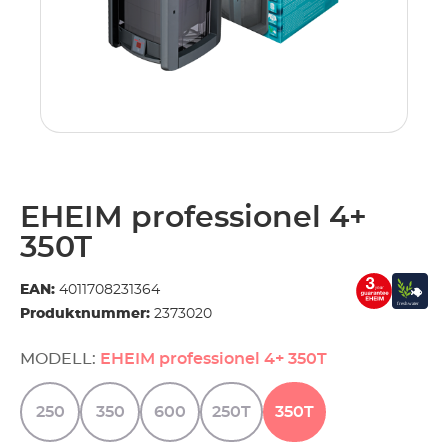
.
EHEIM professionel 4+
350T
EAN:
4011708231364
Produktnummer:
2373020
MODELL:
EHEIM professionel 4+ 350T
250
350
600
250T
350T