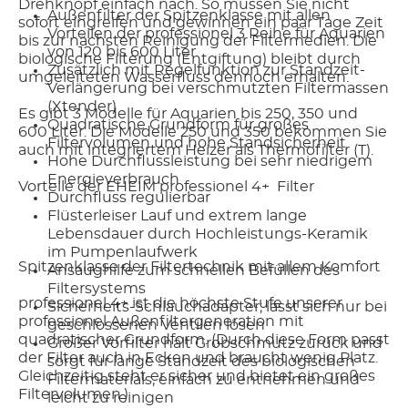
Drehknopf einfach nach. So müssen Sie nicht
Außenfilter der Spitzenklasse mit allen
sofort eingreifen und gewinnen ein paar Tage Zeit
Vorteilen der professionel 3 Reihe für Aquarien
bis zur nächsten Reinigung der Filtermedien. Die
von 120 bis 600 Liter
biologische Filterung (Entgiftung) bleibt durch
Zusätzlich mit Regelfunktion zur Standzeit-
umgeleiteten Wasserfluss dennoch erhalten.
Verlängerung bei verschmutzten Filtermassen
(Xtender)
Es gibt 3 Modelle für Aquarien bis 250, 350 und
Quadratische Grundform für großes
600 Liter. Die Modelle 250 und 350 bekommen Sie
Filtervolumen und hohe Standsicherheit
auch mit integriertem Heizer als Thermofilter (T).
Hohe Durchflussleistung bei sehr niedrigem
Energieverbrauch
Vorteile der EHEIM professionel 4+ Filter
Durchfluss regulierbar
Flüsterleiser Lauf und extrem lange
Lebensdauer durch Hochleistungs-Keramik
im Pumpenlaufwerk
Spitzenklasse der Filtertechnik mit allem Komfort
Ansaughilfe zum schnellen Befüllen des
Filtersystems
professionel 4+ ist die höchste Stufe unserer
Sicherheits-Schlauchadapter; lässt sich nur bei
professionel Außenfiltergeneration mit
geschlossenen Ventilen lösen
quadratischer Grundform. (Durch diese Form passt
Großer Vorfilter hält Grobschmutz zurück und
der Filter auch in Ecken und braucht wenig Platz.
sorgt für lange Standzeit des biologischen
Gleichzeitig steht er sicher und bietet ein großes
Filtermaterials; einfach zu entnehmen und
Filtervolumen.)
leicht zu reinigen