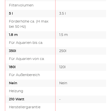
Filtervolumen
5 l
3.5 l
Förderhöhe ca. (H max
bei 50 Hz)
1.8 m
1.5 m
Für Aquarien bis ca.
350l
250l
Für Aquarien von ca.
180l
120l
Für Außenbereich
Nein
Nein
Heizung
210 Watt
-
-
Herstellergarantie