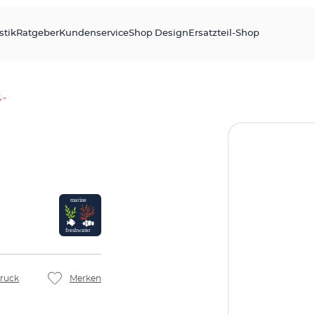
stik
Ratgeber
Kundenservice
Shop Design
Ersatzteil-Shop
4+
ruck
Merken