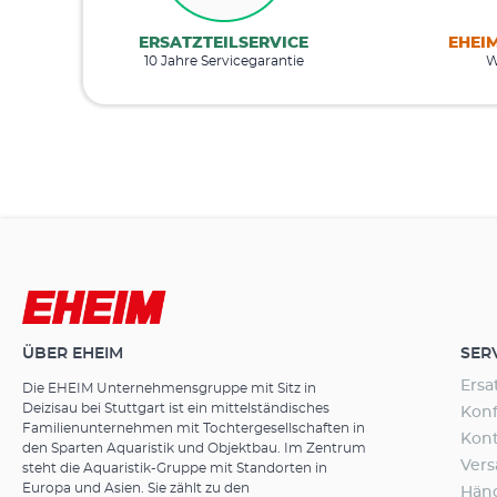
ERSATZTEILSERVICE
EHEI
10 Jahre Servicegarantie
W
ÜBER EHEIM
SER
Ersa
Die EHEIM Unternehmensgruppe mit Sitz in
Deizisau bei Stuttgart ist ein mittelständisches
Konf
Familienunternehmen mit Tochtergesellschaften in
Kon
den Sparten Aquaristik und Objektbau. Im Zentrum
Ver
steht die Aquaristik-Gruppe mit Standorten in
Europa und Asien. Sie zählt zu den
Hän