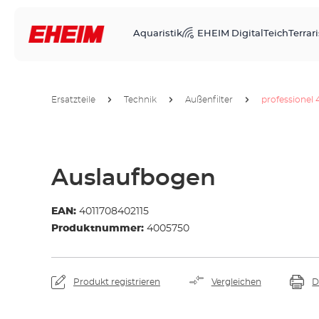
Aquaristik
EHEIM Digital
Teich
Terrari
Ersatzteile
Technik
Außenfilter
professionel 
Auslaufbogen
EAN:
4011708402115
Produktnummer:
4005750
Produkt registrieren
Vergleichen
D