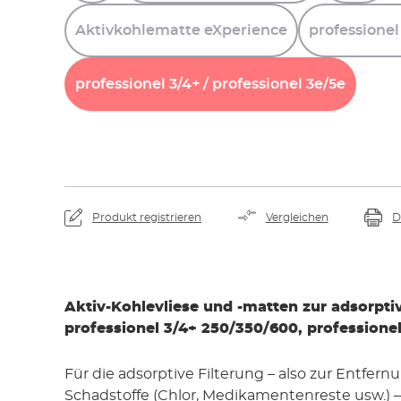
Aktivkohlematte
eXperience
professionel
professionel
3/4+
/
professionel
3e/5e
Produkt registrieren
Vergleichen
D
Aktiv-Kohlevliese und -matten zur adsorptiv
professionel 3/4+ 250/350/600, professione
Für die adsorptive Filterung – also zur Entfer
Schadstoffe (Chlor, Medikamentenreste usw.) – 