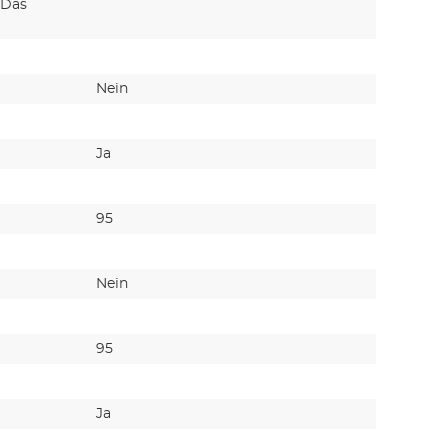
 Das
zur adso
die adso
Nein
Nein
Ja
Ja
95
-
Nein
Nein
95
-
Ja
Ja