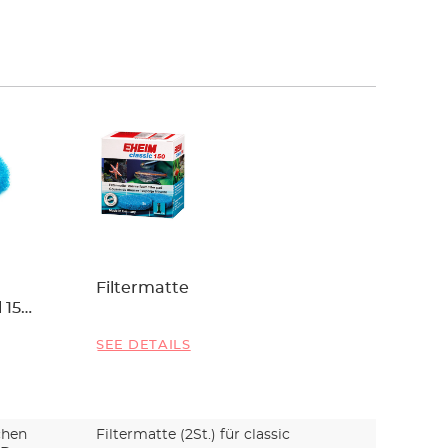
Filtermatte
EHEIM 
 150,
SEE DETAILS
SEE DET
chen
Filtermatte (2St.) für classic
Aktiv-Ko