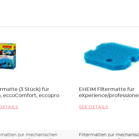
ermatte (3 Stück) für
EHEIM Filtermatte für
, eccoComfort, eccopro
eXperience/professionel
250 und 250T (3Stk.)
DETAILS
SEE DETAILS
ermatten zur mechanischen
Filtermatten zur mechanis