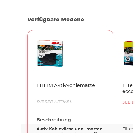
Verfügbare Modelle
Name
EHEIM Aktivkohlematte
Filt
ecco
Link
DIESER ARTIKEL
SEE 
Beschreibung
Aktiv-Kohlevliese und -matten
Filt