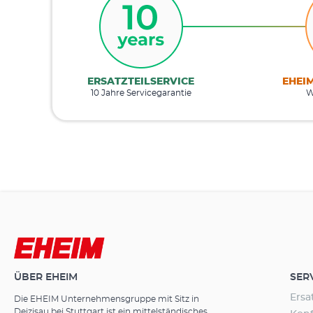
ERSATZTEILSERVICE
EHEI
10 Jahre Servicegarantie
W
ÜBER EHEIM
SER
Ersa
Die EHEIM Unternehmensgruppe mit Sitz in
Deizisau bei Stuttgart ist ein mittelständisches