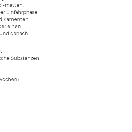
nd -matten.
der Einfahrphase
edikamenten
über einen
 und danach
t
ische Substanzen
 Wochen)