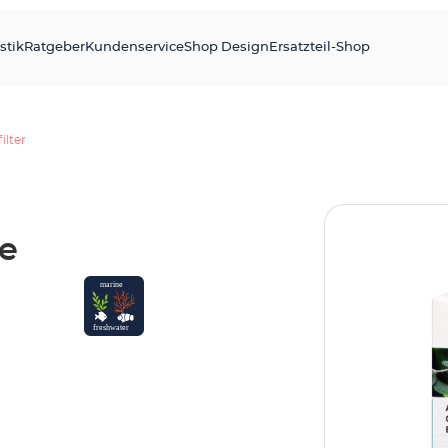
stik
Ratgeber
Kundenservice
Shop Design
Ersatzteil-Shop
ilter
e