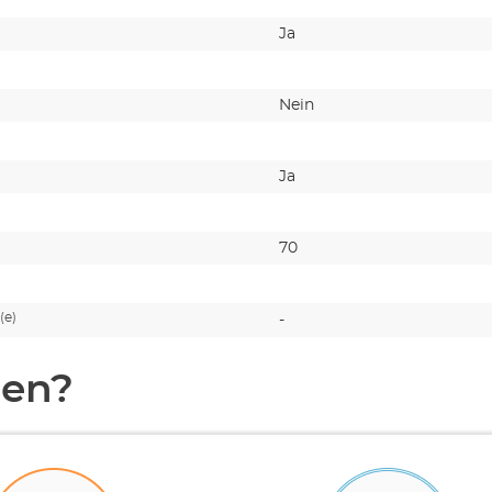
Ja
Nein
Ja
70
(e)
-
en?