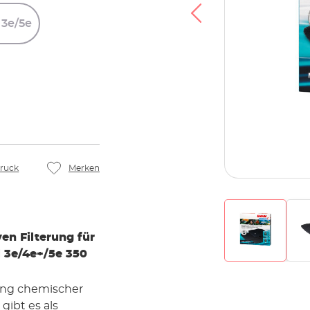
3e/5e
ruck
Merken
en Filterung für
l 3e/4e+/5e 350
nung chemischer
gibt es als