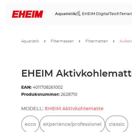
Aquaristik
EHEIM Digital
Teich
Terrari
Aquaristik
Filtermassen
Filtermatten
Außenf
EHEIM Aktivkohlematt
EAN:
4011708261002
Produktnummer:
2628710
MODELL:
EHEIM Aktivkohlematte
ecco
eXperience/professionel
classic