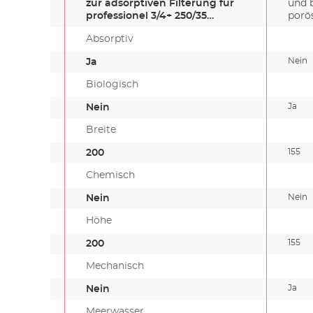
zur adsorptiven Filterung für
und 
professionel 3/4+ 250/35…
porös
Absorptiv
Nein
Ja
Biologisch
Ja
Nein
Breite
155
200
Chemisch
Nein
Nein
Höhe
155
200
Mechanisch
Ja
Nein
Meerwasser