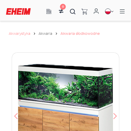
0
Akwarystyka
Akwaria
Akwaria słodkowodne