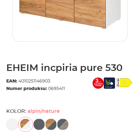
EHEIM incpiria pure 530
EAN:
4010251146903
Numer produktu:
0695411
KOLOR:
alpin/nature