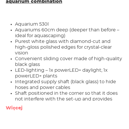
aquarium combination
Aquarium 530l
Aquariums 60cm deep (deeper than before –
ideal for aquascaping)
Purest white glass with diamond-cut and
high-gloss polished edges for crystal-clear
vision
Convenient sliding cover made of high-quality
black glass
LED-lighting – 1x powerLED+ daylight; 1x
powerLED+ plants
Integrated supply shaft (black glass) to hide
hoses and power cables
Shaft positioned in the corner so that it does
not interfere with the set-up and provides
even more space for your design.
Więcej
Water outflow individually configured by
using the „InstallationsSet 2“ (included) (set
can be mounted at the front to achieve better
flow)