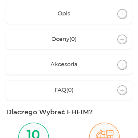
Unobtrusive water return to the external filter
through a hole in the base at the back of the
Opis
aquarium
Atmospheric LED lighting in the cabinet with
digital control via WLAN - millions of colors to
choose from thanks to the included EHEIM
Oceny
(0)
RGBcontrol+e
Fully assembled cabinet
Akcesoria
FAQ
(0)
Dlaczego Wybrać EHEIM?