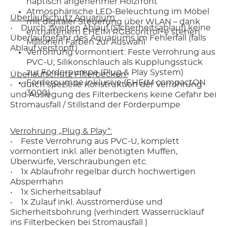
haptisch angenehmer Holzfront
Atmosphärische LED-Beleuchtung im Möbel
Überlaufschutz Aquarium:
mit digitaler Steuerung über WLAN – dank
• Durch zweiten Ablauf (Sicherheitsablauf) keine
enthaltenem EHEIM RGBcontrol+e stehen
Überlaufgefahr des Aquariums im Fehlerfall (falls
Millionen Farben zur Auswahl
Ablauf verstopft)
Verrohrung vormontiert: Feste Verrohrung aus
PVC-U; Silikonschlauch als Kupplungsstück
zur Förderpumpe (Plug & Play System)
Überlaufschutz Filterbecken:
Förderpumpe inklusive (EHEIM compactON
• durch spezielle Konstruktion der Verrohrung
3000)
und Auslegung des Filterbeckens keine Gefahr bei
Stromausfall / Stillstand der Förderpumpe
Verrohrung „Plug & Play“:
• Feste Verrohrung aus PVC-U, komplett
vormontiert inkl. aller benötigten Muffen,
Überwürfe, Verschraubungen etc.
• 1x Ablaufrohr regelbar durch hochwertigen
Absperrhahn
• 1x Sicherheitsablauf
• 1x Zulauf inkl. Ausströmerdüse und
Sicherheitsbohrung (verhindert Wasserrücklauf
ins Filterbecken bei Stromausfall )