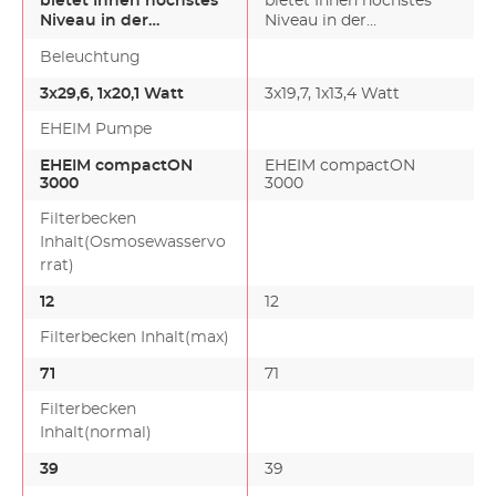
bietet Ihnen höchstes
bietet Ihnen höchstes
Niveau in der
Niveau in der
Meerwasser-Aquaristik.
Meerwasser-Aquaristik.
Beleuchtung
Edl…
Edl…
3x29,6, 1x20,1 Watt
3x19,7, 1x13,4 Watt
EHEIM Pumpe
EHEIM compactON
EHEIM compactON
3000
3000
Filterbecken
Inhalt(Osmosewasservo
rrat)
12
12
Filterbecken Inhalt(max)
71
71
Filterbecken
Inhalt(normal)
39
39