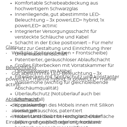
Komfortable Schiebeabdeckung aus
hochwertigem Schwarzglas
Innenliegende, gut abestimmte LED-
Beleuchtung – 3x powerLED+ hybrid; 1x
powerLED+ actinic
Integrierter Versorgungsschacht für
versteckte Schläuche und Kabel
Schacht in der Ecke positioniert – Für mehr
Glas:
Platz zur Gestaltung und Einrichtung Ihrer
• Weißglas (Seitenscheiben + Frontscheibe)
Unterwasserlandschaft
Patentierter, geräuschloser Ablaufschacht
Großes Filterbecken mit Vorratskammer für
Beleuchtung:
Osmosewasser im Möbel
• Gut abestimmte LED-Beleuchtung – 3x
Filterbecken mit Spritzschutz und konstanter
powerLED+ marine hybrid; 1x powerLED+ marine
Wasserhöhe (wichtig für gleichbleibende
actinic
Abschäumqualität)
Überlaufschutz (Notüberlauf auch bei
Ablaufschacht:
Stromausfall)
• doppelwandig
Korpuskanten des Möbels innen mit Silikon
• absolut geräuschlos, patentiert
versiegelt
• Wasserstand bleibt bei entsprechender
Möbel-Unterbau mit Hochglanz-Oberfläche
Einstellung ohne Nachregelung konstant
(alpin und graphit) oder mit moderner