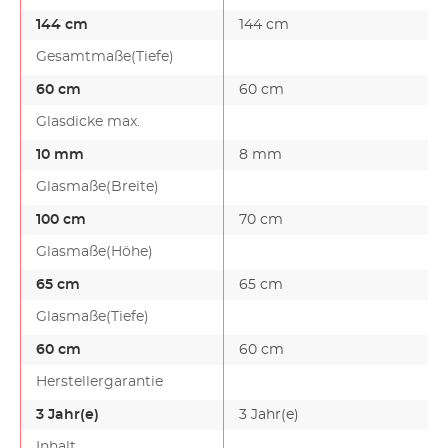
144 cm
144 cm
Gesamtmaße(Tiefe)
60 cm
60 cm
Glasdicke max.
10 mm
8 mm
Glasmaße(Breite)
100 cm
70 cm
Glasmaße(Höhe)
65 cm
65 cm
Glasmaße(Tiefe)
60 cm
60 cm
Herstellergarantie
3 Jahr(e)
3 Jahr(e)
Inhalt