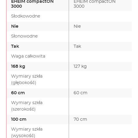
EHEIM compactON
EHEIM compactON
3000
3000
Słodkowodne
Nie
Nie
Słonowodne
Tak
Tak
Waga całkowita
168 kg
127 kg
Wymiary szkła
(głębokość)
60 cm
60 cm
Wymiary szkła
(szerokość)
100 cm
70 cm
Wymiary szkła
(wysokość)