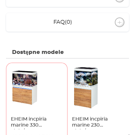
Wygodna, przesuwna pokrywa wykonana z
wysokiej jakości czarnego szkła Wbudowane,
dobrze skomponowane oświetlenie ledowe – 3x
FAQ
(0)
powerLED+ "hybryda"; 1x powerLED+ "światło
aktyniczne" Wbudowany kanał (z czarnego szkła)
służący do ukrycia węży i kabli Kanał umieszczony
w narożniku - więcej miejsca na projektowanie i
ozdabianie Twojego podwodnego świata
Opatentowany, bezgłośny komin Duży sump z
Dostępne modele
komorą na wodę osmotyczną Sump
zabezpieczony przed rozchlapywaniem, z
systemem utrzymującym stały poziom wody
(cecha ważna z punktu widzenia skuteczności
odpieniania) Ochrona przeciwprzelewowa (odpływ
awaryjny działający nawet w przypadku awarii
zasilania) Wewnętrzne łączenia szafki uszczelnione
silikonem Szafka wykończona na wysoki połysk
(biel alpejska lub grafit) lub w nowoczesnym
wykończeniu drewnianym o przyjemnej w dotyku
fakturze Klimatyczne sterowane pilotem
EHEIM incpiria
EHEIM incpiria
oświetlenie ledowe wbudowane w szafkę
marine 330
marine 230
(przyciemniane, 640 000 kolorów, 20
alpin/nature
alpin/nature