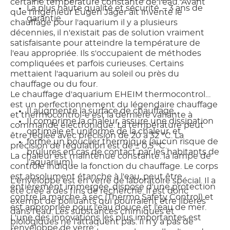
certaine température constante de l'eau. Avant
La plus haute qualité et sécurité. – 3 ans de
que l'ingénieur Eugen Jäger ait inventé le
garantie
chauffage pour l'aquarium il y a plusieurs
décennies, il n'existait pas de solution vraiment
satisfaisante pour atteindre la température de
l'eau appropriée. Ils s'occupaient de méthodes
compliquées et parfois curieuses. Certains
mettaient l'aquarium au soleil ou près du
chauffage ou du four.
Le chauffage d'aquarium EHEIM thermocontrol
est un perfectionnement du légendaire chauffage
Il augmente la surface de chauffage,
et thermocontrol-e est la dernière variante à
Il comprime la chaleur, assure une dissipation
commande électronique. La température peut
optimale et uniforme de la chaleur, et
être réglée avec précision de 20 à 32 °C. La
forme un bouclier thermique (aucun risque de
précision de régulation est de ± 0,5 °C.
brûlures en cas de contact par les habitants de
La chaleur est maintenue constante. la lampe de
l’aquarium).
contrôle indique la fonction du chauffage. Le corps
est absolument étanche à l'eau, peut être
L'enveloppe est en verre de laboratoire spécial. Il a
entièrement immergée, dispose d'une protection
été créé à des fins de recherche. Il est donc
contre la marche à sec (Thermo Safety Control) et
exempt de polluants qui pourraient être libérés
est appropriée pour l'eau douce et l'eau de mer.
dans l'eau. Les substances chimiques et
L'une des innovations les plus importantes est
biologiques ne l'attaquent pas. Il n'y a pas de
l'enveloppe de verre: