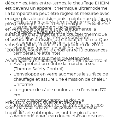
décennies. Mais entre-temps, le chauffage EHEIM
est devenu un appareil thermique ultramoderne.
La température peut être réglée et mesurée avec
encore plus de précision puis maintenue de façon
Réglage précis de la température de 20 à 32 °C
plus constante grâce à l'électronique. L'enveloppe
Pas de réajustement nécessaire
en verre de laboratoire spécial augmente la
Précision de régulation ± 0,5 °C
surface de chauffage, sert de bouclier thermique
La chaleur est maintenue constante.
et assure une émission de chaleur uniforme. Que
La lampe de contrôle indique la fonction de
vous souhaitiez chauffer un aquarium de 20 ou
chauffage (rouge : chauffage ; vert :
1200 litres, vous avez le choix entre 10 puissances.
température atteinte)
Entièrement submersible (étanche)
Avantages du chauffage EHEIM thermocontrol-e
Avec protection contre la marche à sec
(Thermo Safety Control)
L'enveloppe en verre augmente la surface de
chauffage et assure une émission de chaleur
uniforme.
Longueur de câble confortable d'environ 170
cm
Y compris porte-ventouse double
Précision, confort, qualité et sécurité
10 puissances pour aquariums de 20 à 1200
Comme vous le savez, les poissons des eaux
litres.
tropicales et subtropicales ont besoin d'une
Approprié pour l'eau douce et l'eau de mer