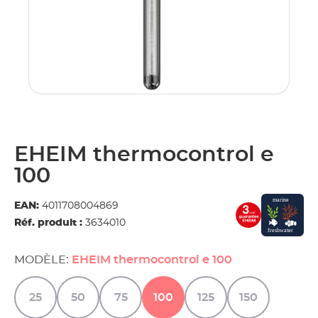
EHEIM thermocontrol e
100
EAN:
4011708004869
Réf. produit :
3634010
MODÈLE:
EHEIM thermocontrol e 100
25
50
75
100
125
150