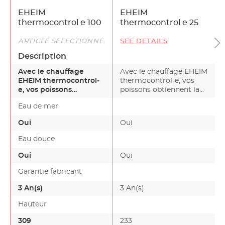
EHEIM
EHEIM
thermocontrol e 100
thermocontrol e 25
ARTICLE SÉLECTIONNÉ
SEE DETAILS
Description
Avec le chauffage
Avec le chauffage EHEIM
EHEIM thermocontrol-
thermocontrol-e, vos
e, vos poissons
poissons obtiennent la
obtiennent la bonne
bonne températur…
Eau de mer
températur…
Oui
Oui
Eau douce
Oui
Oui
Garantie fabricant
3 An(s)
3 An(s)
Hauteur
309
233