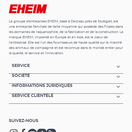
4002650)
besoins. En outre: Les pieds en caoutchouc
résistant aux vibrations contribuent
également à un fonctionnement en douceur.
Le groupe d'entreprises EHEIM, basé à Deizisau près de Stuttgart, est
De ce fait la pompe reste en place et ne se
une entreprise familiale de taille moyenne qui possède des filiales dans
promène pas. Sinon on peut la suspendre le
les domaines de l'aquariophilie, de la fabrication et de la construction. La
long d’un mur. Une suspension est prévue à
marque EHEIM, implanté en Europe et en Asie, est le cœur de
cet effet. Avantages de la pompe à air EHEIM
l'entreprise. Elle est l'un des fournisseurs de haute qualité sur le marché
3 modèles correspondant aux tailles
des animaux de compagnie et est reconnue dans le monde entier pour
courantes d’aquariums Fonctionnement très
la qualité, le service et l'innovation.
silencieux Très longue durée de vie, meilleure
qualité Débit d’air réglable individuellement
SERVICE
par canal Réglage complémentaire de la
quantité d’air et des bulles d’air du diffuseur
SOCIÉTÉ
Complètement équipé avec
INFORMATIONS JURIDIQUES
:
- Diffuseurs: pompe à air 100 = 1 x; pompe à
SERVICE CLIENTÈLE
air 200, 400 chacune 2 x -
Tuyau à air : pompe à air 100 = 1 m; pompe à
air 200, 400 chacune 2m -
Clapet anti-retour : air 100 = 1x ; air 200, 400
SUIVEZ-NOUS
chacun 2x - Y-pièce :
air 200, 400 chacun 1x (Diffuseurs également