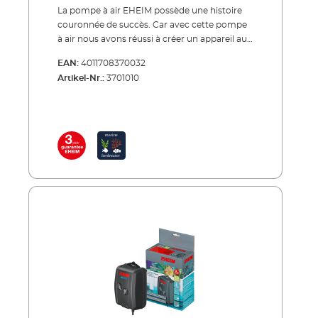
La pompe à air EHEIM possède une histoire
couronnée de succès. Car avec cette pompe
à air nous avons réussi à créer un appareil au
fonctionnement très silencieux. C’est ce que
EAN:
4011708370032
de nombreux aquariophiles attendaient. 3
Artikel-Nr.:
3701010
modèles sont disponibles avec des
puissances allant de 100, 200 (2 x 100) à 400 (2
x 200) l/h, où le plus petit modèle dispose d’un
diffuseur d’air et les deux plus grands chacun
de deux diffuseurs d’air séparés réglables. Par
conséquence le colis comporte un ou deux
diffuseurs d’air EHEIM. Il est possible de régler
le débit d’air par diffuseur directement sur la
pompe. Il est ainsi possible de régler le débit
des bulles d’air à son goût et selon ses
besoins. En outre: Les pieds en caoutchouc
résistant aux vibrations contribuent
également à un fonctionnement en douceur.
De ce fait la pompe reste en place et ne se
promène pas. Sinon on peut la suspendre le
long d’un mur. Une suspension est prévue à
cet effet. Avantages de la pompe à air EHEIM