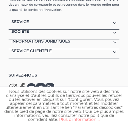
l'éclairage du meuble EHEIM incpiriaRGB peut
des animaux de compagnie et est reconnue dans le monde entier pour
également être commandé et synchronisé
la qualité, le service et l'innovation.
avec l'éclairage de votre aquarium.Le
RGBcontrol+e peut être couplé avec les
SERVICE
produits de la famille EHEIM Digital et est
facilement contrôlé via des terminaux
SOCIÉTÉ
compatibles WLAN (smartphone, tablette,
INFORMATIONS JURIDIQUES
PC/Mac). Avantages de l'EHEIM RGBcontrol+e
Configuration individuelle du déroulement de
SERVICE CLIENTÈLE
l'éclairage et commande des canaux de
couleur rouge, vert et bleu des LED RGB
EHEIM Convient également pour l'éclairage
de meubles EHEIM incpiriaRGB Assure des
SUIVEZ-NOUS
couleurs particulièrement intenses à vos
animaux et plantes Lever et coucher de soleil,
effets de nuages, lumière de la lune avec cycle
Nous utilisons des cookies sur notre site web à des fins
naturel et plus encore Possibilité de choisir
d'analyse et d'autres outils de tiers.Vous pouvez les refuser
des scénarios prédéfinis ou individuels Mode
ou les activer en cliquant sur "Configurer". Vous pouvez
appeler cesparamètres à tout moment et les modifier
expert avec possibilités de réglage
ultérieurement en utilisant le lien "Paramètres descookies"
Copyright © 2026 EHEIM GmbH & Co. KG.
supplémentaires mode d'acclimatation, par
dans le pied de page de notre site web. Pour de plus amples
informations, veuillez consulter notre politique de
exemple en cas de changement de source
confidentialité.
Plus d'information ...
lumineuse ou de nouvelle installation de
l'aquarium Mises à jour manuelles à