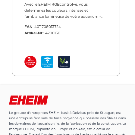
Avec le EHEIM RGBcontrol+e, vous
déterminez les couleurs intenses et
l'ambiance lumineuse de votre aquarium -
tout simplement depuis votre smartphone,
EAN:
4011708013724
votre tablette ou votre PC/Mac. Si vous avez
Artikel-Nr.:
4200150
opté pour un éclairage d'appoint EHEIM RGB,
vous disposez d'un énorme spectre de
couleurs. Les couleurs des poissons et des
plantes de votre aquarium gagnent une
intensité fascinante. La splendeur multicolore
est pleinement mise en valeur. Avec la
commande d'éclairage RGBcontrol+e, des
millions de nuances de couleurs sont
possibles. Vous pouvez ainsi créer des
ambiances lumineuses en fonction de l'heure
de la journée, même en synchronisation avec
l'éclairage standard, faire apparaître des
nuages, mettre en scène l'aube et le
Le groupe d'entreprises EHEIM, basé à Deizisau près de Stuttgart, est
crépuscule, simuler un clair de lune
une entreprise familiale de taille moyenne qui possède des filiales dans
d'ambiance avec un cycle naturel et bien plus
les domaines de l'aquariophilie, de la fabrication et de la construction. La
encore. Il n'y a pratiquement aucune limite à
marque EHEIM, implanté en Europe et en Asie, est le cœur de
votre configuration individuelle. D'ailleurs,
l'entreprise. Elle est l'un des fournisseurs de haute qualité sur le marché