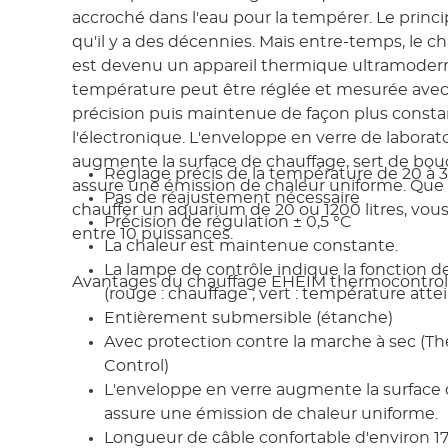
accroché dans l'eau pour la tempérer. Le princ
qu'il y a des décennies. Mais entre-temps, le 
est devenu un appareil thermique ultramodern
température peut être réglée et mesurée avec
précision puis maintenue de façon plus consta
l'électronique. L'enveloppe en verre de laborato
augmente la surface de chauffage, sert de bou
Réglage précis de la température de 20 à 3
assure une émission de chaleur uniforme. Que 
Pas de réajustement nécessaire
chauffer un aquarium de 20 ou 1200 litres, vous
Précision de régulation ± 0,5 °C
entre 10 puissances.
La chaleur est maintenue constante.
La lampe de contrôle indique la fonction d
Avantages du chauffage EHEIM thermocontrol
(rouge : chauffage ; vert : température atte
Entièrement submersible (étanche)
Avec protection contre la marche à sec (T
Control)
L'enveloppe en verre augmente la surface 
assure une émission de chaleur uniforme.
Longueur de câble confortable d'environ 