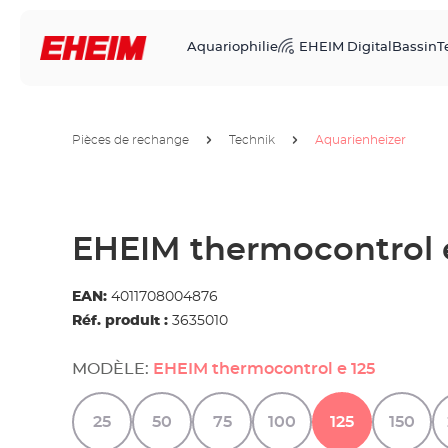
Aquariophilie
EHEIM Digital
Bassin
T
Pièces de rechange
Technik
Aquarienheizer
EHEIM thermocontrol 
EAN:
4011708004876
Réf. produit :
3635010
MODÈLE:
EHEIM thermocontrol e 125
25
50
75
100
125
150