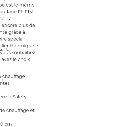
ipe est le même
chauffage EHEIM
e. La
 encore plus de
nte grâce à
ire spécial
clier thermique et
2 °C
vous souhaitiez
 avez le choix
e chauffage
-e
inte)
hermo Safety
de chauffage et
170 cm