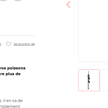
r
Se souvenir de
vos poissons
re plus de
 Il en va de
 simplement