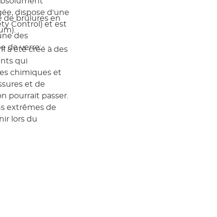
 absolument
gée, dispose d'une
 de brûlures en
ty Control) et est
ium).
'une des
e de verre:
Il a été créé à des
ants qui
ces chimiques et
issures et de
n pourrait passer.
ons extrêmes de
ir lors du