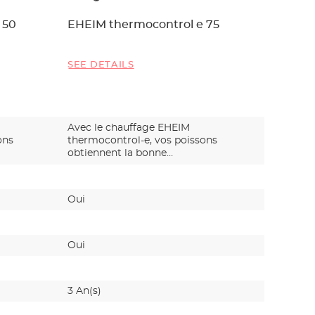
 50
EHEIM thermocontrol e 75
EHEIM 
SEE DETAILS
SEE DET
Avec le chauffage EHEIM
Avec le 
ons
thermocontrol-e, vos poissons
thermoco
obtiennent la bonne
obtienne
températur…
tempéra
Oui
Oui
Oui
Oui
3 An(s)
3 An(s)