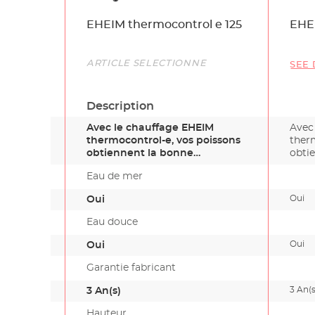
Name
EHEIM thermocontrol e 125
EHEI
Link
ARTICLE SÉLECTIONNÉ
SEE 
Description
Avec le chauffage EHEIM
Avec
thermocontrol-e, vos poissons
ther
obtiennent la bonne
obti
températur…
temp
Eau de mer
Oui
Oui
Eau douce
Oui
Oui
Garantie fabricant
3 An(s
3 An(s)
Hauteur