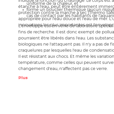
indique la fonction du chauffage. Le corps est
uniforme de la chaleur, et
étanche à l'eau, peut être entièrement immer
forme un bouclier thermique (aucun risque
protection contre la marche à sec (Thermo Safe
cas de contact par les habitants de l’aquar
appropriée pour l'eau douce et l'eau de mer. L
innovations les plus importantes est l'envelopp
L'enveloppe est en verre de laboratoire spécial. 
fins de recherche. Il est donc exempt de pollu
pourraient être libérés dans l'eau. Les substan
biologiques ne l'attaquent pas. Il n'y a pas de f
craquelures par lesquelles l'eau de condensatio
Il est résistant aux chocs. Et même les variati
température, comme celles qui peuvent surven
changement d'eau, n'affectent pas ce verre.
Plus