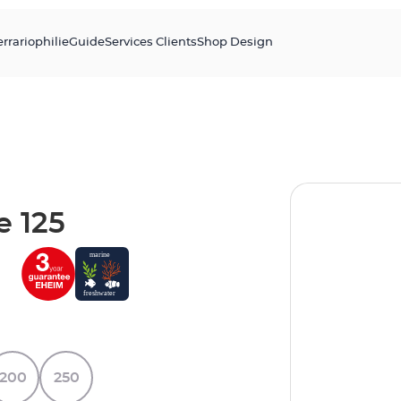
errariophilie
Guide
Services Clients
Shop Design
e 125
200
250