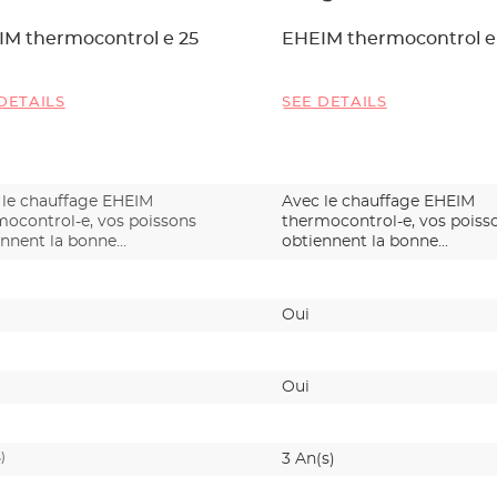
M thermocontrol e 25
EHEIM thermocontrol e
DETAILS
SEE DETAILS
 le chauffage EHEIM
Avec le chauffage EHEIM
mocontrol-e, vos poissons
thermocontrol-e, vos poiss
ennent la bonne
obtiennent la bonne
ératur…
températur…
Oui
Oui
)
3 An(s)