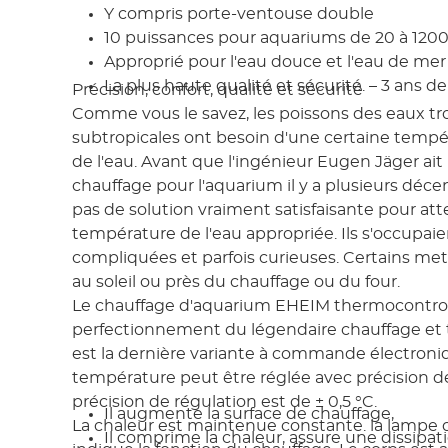
Y compris porte-ventouse double
10 puissances pour aquariums de 20 à 1200 l
Approprié pour l'eau douce et l'eau de mer
La plus haute qualité et sécurité. – 3 ans d
Précision, confort, qualité et sécurité
Comme vous le savez, les poissons des eaux tro
subtropicales ont besoin d'une certaine temp
de l'eau. Avant que l'ingénieur Eugen Jäger ait
chauffage pour l'aquarium il y a plusieurs décenn
pas de solution vraiment satisfaisante pour att
température de l'eau appropriée. Ils s'occupa
compliquées et parfois curieuses. Certains met
au soleil ou près du chauffage ou du four.
Le chauffage d'aquarium EHEIM thermocontrol
perfectionnement du légendaire chauffage et
est la dernière variante à commande électroni
température peut être réglée avec précision de
précision de régulation est de ± 0,5 °C.
Il augmente la surface de chauffage,
La chaleur est maintenue constante. la lampe 
Il comprime la chaleur, assure une dissipat