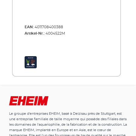
EAN:
4011708400388
Artikel-Nr.:
4004522M
Le groupe d'entreprises EHEIM, basé à Deizisau près de Stuttgart, est
une entreprise familiale de taille moyenne qui possède des filiales dans
les domaines de l'aquariophilie, de la fabrication et de la construction. La
marque EHEIM, implanté en Europe et en Asie, est le cœur de
l'entreprise. Elle est l'un des fournisseurs de haute qualité sur le marché