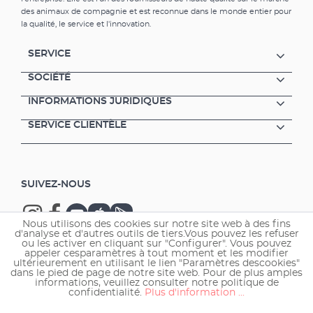
Pour le nettoyage partiel les paniers de
des animaux de compagnie et est reconnue dans le monde entier pour
filtration des filtres extérieurs et les modules
la qualité, le service et l'innovation.
de filtration des filtres intérieurs aquaball et
biopower sont idéals. EHEIM SUBSTRAT
SERVICE
Substrat de filtration biologique standard
avec importante surface de colonisation pour
SOCIÉTÉ
les bactéries et avec performance élevée.
INFORMATIONS JURIDIQUES
SUBSTRAT peut être utilisé en une ou
plusieurs couches. Il s’agit d’un ma-tériau de
SERVICE CLIENTÈLE
filtration à porosité élevée à base de quartz
fritté. La structure su-perficielle offre de
remarquables conditions de colonisation aux
bactéries de nettoyage. La surface de
SUIVEZ-NOUS
colonisation est de 450 m² par litre. EHEIM
SUBSTRAT peut être lavé et est réutilisable
plusieurs fois. Substrat de filtration biologique
Nous utilisons des cookies sur notre site web à des fins
Matériau extrêmement poreux en quartz
d'analyse et d'autres outils de tiers.Vous pouvez les refuser
fritté Conditions parfaites pour la culture de
ou les activer en cliquant sur "Configurer". Vous pouvez
appeler cesparamètres à tout moment et les modifier
bactéries Réutilisable plusieurs fois (rincer
ultérieurement en utilisant le lien "Paramètres descookies"
Copyright © 2026 EHEIM GmbH & Co. KG.
soigneusement pour le nettoyage)
dans le pied de page de notre site web. Pour de plus amples
informations, veuillez consulter notre politique de
confidentialité.
Plus d'information ...