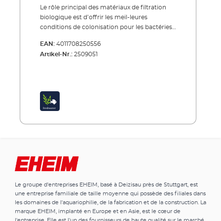
Le rôle principal des matériaux de filtration
biologique est d’offrir les meil-leures
conditions de colonisation pour les bactéries,
de façon à obtenir rapi-dement un lit
EAN:
4011708250556
bactérien. Les bactéries se nourrissent de
Artikel-Nr.:
2509051
particules de saleté de toutes sortes qui sont
dangereuses pour l’aquarium et transforment
celles-ci. Après le premier nettoyage avec les
masses de filtration mécanique (par exemple
EHEIM MECH ou MECHpro) la filtration
biologique constitue l’étape la plus
importante. Elle assure une eau limpide et
saine ainsi que la stabilité des paramètres de
l’eau. C’est la raison pour laquelle nous avons
énormément investi dans des travaux de
recherche concernant des subs-trats de
filtration biologique. Conseil:Ne jamais
nettoyer ou changer la totalité du matériau
Le groupe d'entreprises EHEIM, basé à Deizisau près de Stuttgart, est
de filtration biologique en une seule fois (en
une entreprise familiale de taille moyenne qui possède des filiales dans
tous les cas jamais la totalité). Il ne faut pas
les domaines de l'aquariophilie, de la fabrication et de la construction. La
perturber les cultures de bactéries en totalité,
marque EHEIM, implanté en Europe et en Asie, est le cœur de
sinon la colonisation s‘en trouve retar-dée.
l'entreprise. Elle est l'un des fournisseurs de haute qualité sur le marché