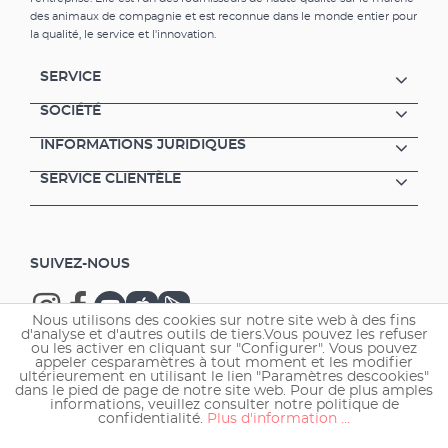
Pour le nettoyage partiel les paniers de
des animaux de compagnie et est reconnue dans le monde entier pour
filtration des filtres extérieurs et les modules
la qualité, le service et l'innovation.
de filtration des filtres intérieurs aquaball et
biopower sont idéals. EHEIM
SERVICE
SUBSTRATproSubstrat de filtration optimisé
avec une utilisation parfaite du volume,
SOCIÉTÉ
longue durée d’utilisation et capacité de
INFORMATIONS JURIDIQUES
dégradation très importante. SUBSTRATpro
se compose de quartz fritté en forme de
SERVICE CLIENTÈLE
billes. La forme sphérique permet une densité
importante. Il est ainsi possible d’utiliser la
totalité du volume du filtre (paniers ou
modules de filtration). Accessoire-ment la
SUIVEZ-NOUS
surface optimisée des petites billes garantit
une colonisation inten-sive par les
importantes bactéries de nettoyage. Il se
Nous utilisons des cookies sur notre site web à des fins
forme un épais tapis bactérien. Le nombre
d'analyse et d'autres outils de tiers.Vous pouvez les refuser
élevé de bactéries permet de mieux réduire
ou les activer en cliquant sur "Configurer". Vous pouvez
appeler cesparamètres à tout moment et les modifier
les pics de charge en nitrates et prolonge la
ultérieurement en utilisant le lien "Paramètres descookies"
Copyright © 2026 EHEIM GmbH & Co. KG.
durée de vie du matériau de filtration. EHEIM
dans le pied de page de notre site web. Pour de plus amples
informations, veuillez consulter notre politique de
SUBSTRATpro convient pour l’eau douce et
confidentialité.
Plus d'information ...
l’eau de mer, est la-vable et peut être utilisé
plusieurs fois. Substrat de filtration optimisé