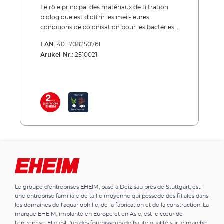
Le rôle principal des matériaux de filtration
biologique est d’offrir les meil-leures
conditions de colonisation pour les bactéries,
de façon à obtenir rapi-dement un lit
EAN:
4011708250761
bactérien. Les bactéries se nourrissent de
Artikel-Nr.:
2510021
particules de saleté de toutes sortes qui sont
dangereuses pour l’aquarium et transforment
celles-ci. Après le premier nettoyage avec les
masses de filtration mécanique (par exemple
EHEIM MECH ou MECHpro) la filtration
biologique constitue l’étape la plus
importante. Elle assure une eau limpide et
saine ainsi que la stabilité des paramètres de
l’eau. C’est la raison pour laquelle nous avons
énormément investi dans des travaux de
recherche concernant des subs-trats de
filtration biologique. Conseil:Ne jamais
nettoyer ou changer la totalité du matériau
Le groupe d'entreprises EHEIM, basé à Deizisau près de Stuttgart, est
de filtration biologique en une seule fois (en
une entreprise familiale de taille moyenne qui possède des filiales dans
tous les cas jamais la totalité). Il ne faut pas
les domaines de l'aquariophilie, de la fabrication et de la construction. La
perturber les cultures de bactéries en totalité,
marque EHEIM, implanté en Europe et en Asie, est le cœur de
sinon la colonisation s‘en trouve retar-dée.
l'entreprise. Elle est l'un des fournisseurs de haute qualité sur le marché