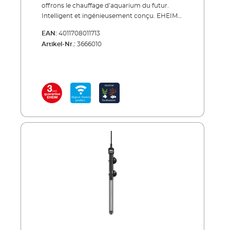
offrons le chauffage d’aquarium du futur.
Intelligent et ingénieusement conçu. EHEIM
thermocontrol+ e est notre premier
EAN:
4011708011713
chauffage à contrôler avec commande
Artikel-Nr.:
3666010
numérique via WLAN. Vous pouvez
précisément régler la température de 18 à 32
°C via un smartphone, une tablette ou un
PC/MAC. La température réglée est mesurée
avec précision par l'électronique et
maintenue constante. S'il diffère néanmoins
de ± 2 °C, vous en serez immédiatement
informé par courrier électronique. Une
synchronisation automatique avec l'activité
du filtre ou de l'éclairage est également
possible. Cela signifie que vous pouvez vous
connecter au filtre EHEIM professionel 5e ou
au LEDcontrol+ sans fil. La construction du
thermocontrol+ e correspond à notre
chauffage éprouvé thermocontrol. Le tube en
verre de laboratoire spécial, le traitement
impeccable, la haute qualité des matériaux et
la fiabilité absolue ne laissent rien à désirer.