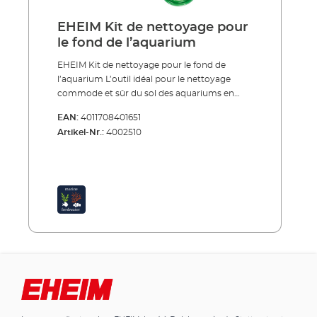
EHEIM Kit de nettoyage pour
le fond de l’aquarium
EHEIM Kit de nettoyage pour le fond de
l’aquarium L’outil idéal pour le nettoyage
commode et sûr du sol des aquariums en
même temps que le changement d’eau
EAN:
4011708401651
partiel. La forme triangulaire arrondie vous
Artikel-Nr.:
4002510
permet de travailler correctement dans
toutes les zones du sol y compris les coins. Un
ensemble de fonctions spéciales et
d’équipements particuliers vous offrent
sécurité et confort. Utilisation lors des
changements d’eau partiels. Aide à
l’aspiration intégrée pour un démarrage
commode et hygiénique. Touche Quick-Stop
(Arrêt rapide), permettant l’arrêt immédiat du
flot. Fixation du tuyau, maintient le tuyau au
niveau du seau. Forme triangulaire arrondie
permettant l’accès dans les coins. Colis
complet avec fixation du tuyau de qualité