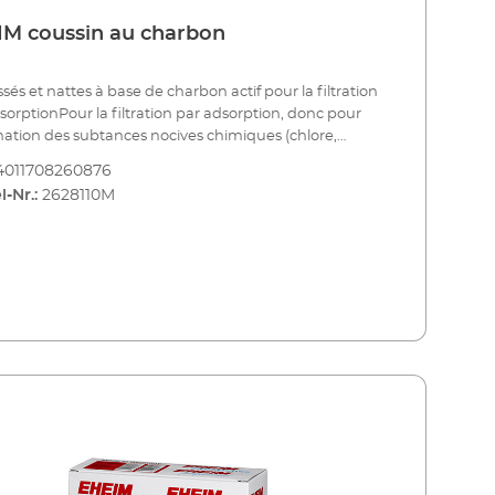
M coussin au charbon
ssés et nattes à base de charbon actif pour la filtration
sorptionPour la filtration par adsorption, donc pour
ination des subtances nocives chimiques (chlore,
 de médicaments, etc…) il existe des supports non
4011708260876
et des nattes à base de charbon actif. La filtration par
l-Nr.:
2628110M
tion n’est normalement nécessaire que lors de la
de démarrage de l’aquarium ou après l’utilisation de
ments. Ces substances de filtration ne doivent être
ées que durant une période limitée (environ 4
es) puis retirées ou échangées. Davantage
. Supports non tissés et nattes avec
 actif Fixe le chlore, les pesticides et autres
nces chimiques Utilisation p. ex. lors d’une installation
ou un traitement à base de médicaments Utilisation
 une période limitée uniquement (environ 4
nes)