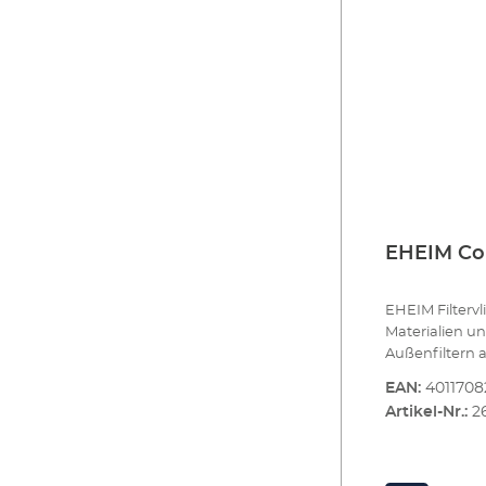
EHEIM Cou
EHEIM Filtervl
Materialien 
Außenfiltern 
auf.Filtervli
EAN:
401170
biologischen F
Artikel-Nr.:
2
gleichmäßig v
Schmutzpartikel fest. Poröses Material 
Schmutzpartik
Filterreinigun