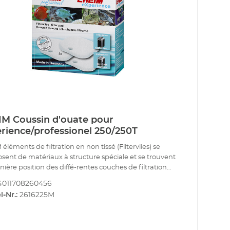
M Coussin d'ouate pour
rience/professionel 250/250T
éléments de filtration en non tissé (Filtervlies) se
ent de matériaux à structure spéciale et se trouvent
nière position des diffé-rentes couches de filtration
nt les particules en suspension. Substrats de filtration
4011708260456
tissé et éléments de filtration pour la filtration
l-Nr.:
2616225M
que et biologique Le matériau poreux est traversé
n régulière par l’eau et il retient les plus fines
é. Matériau poreux retenant les grosses et
particules de saleté Utilisation unique A remplacer lors