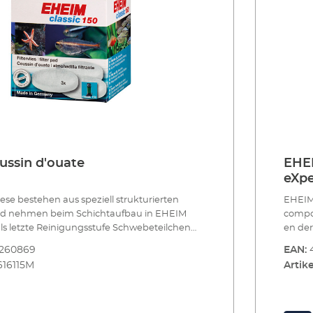
ssin d'ouate
EHEI
eXpe
iese bestehen aus speziell strukturierten
EHEIM 
und nehmen beim Schichtaufbau in EHEIM
compos
als letzte Reinigungsstufe Schwebeteilchen
en der
ese und -matten zur mechanischen und
retena
8260869
EAN:
ilterung Das poröse Material wird
en non 
616115M
Artike
om Wasser durchdrungen und hält feinste
mécani
hält grobe und feine
de faço
el fest Einmal verwendbar Bei jeder
particules de salet
g ersetzen
fines 