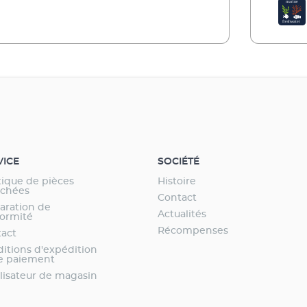
de cha
VICE
SOCIÉTÉ
ique de pièces
Histoire
achées
Contact
aration de
Actualités
ormité
Récompenses
act
itions d'expédition
e paiement
lisateur de magasin