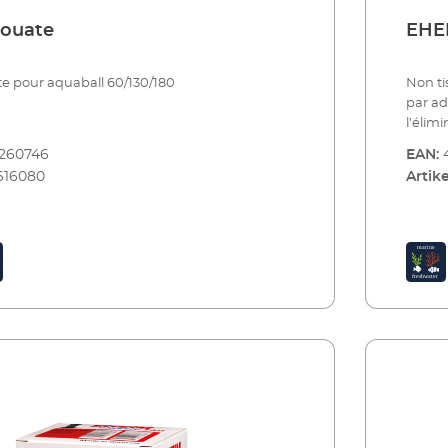
'ouate
EHEI
te pour aquaball 60/130/180
Non ti
par ad
l’élim
restes
8260746
EAN:
tissés 
616080
Artike
adsorp
phase 
médica
utilis
semain
d’information sous
charbon
substa
neuve 
durant
semai