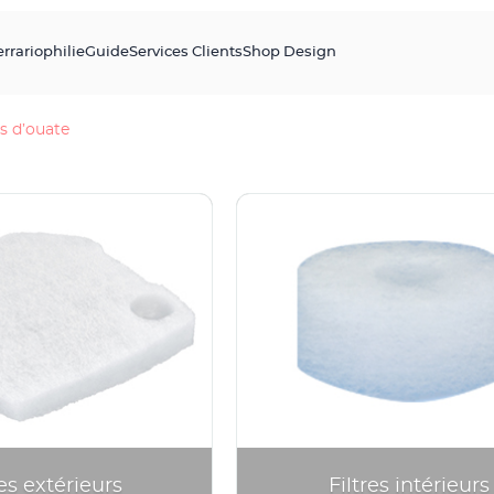
errariophilie
Guide
Services Clients
Shop Design
s d’ouate
res extérieurs
Filtres intérieurs