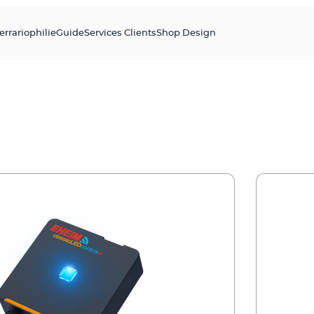
errariophilie
Guide
Services Clients
Shop Design