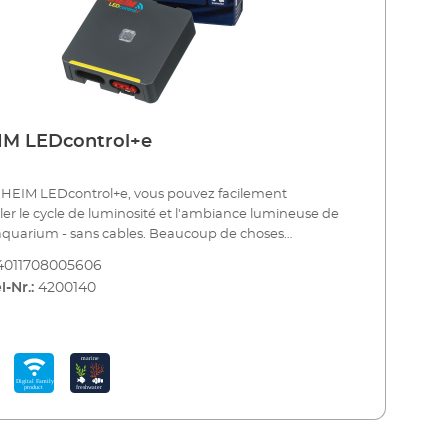
IM LEDcontrol+e
EHEIM LEDcontrol+e, vous pouvez facilement
ler le cycle de luminosité et l'ambiance lumineuse de
aquarium - sans cables. Beaucoup de choses
ent de la lumière dans votre aquarium. Les
4011708005606
x et les plantes réagissent positivement au
l-Nr.:
4200140
sus naturel de la luminosité et des couleurs
ntes. Notre contrôleur LED sans fil vous offre une
é de réglages. Grâce aux connexions enfichables
ées, il est rapidement installé. La programmation se
implement sur un smartphone, une tablette ou un PC.
'avez pas besoin d'une application pour cela, vous
sez di-rectement le réseau du contrôleur.
ionnez maintenant le luminaire et l'un des scénarios