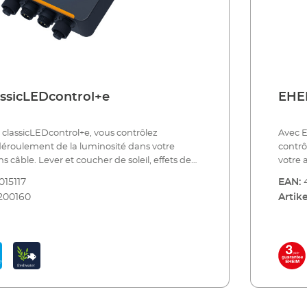
ssicLEDcontrol+e
EHE
classicLEDcontrol+e, vous contrôlez
Avec 
déroulement de la luminosité dans votre
contrô
 câble. Lever et coucher de soleil, effets de
votre 
e lune... L'alternance naturelle de la
dépend
015117
EAN:
ns votre aquarium contribue largement au
animau
200160
Artike
plantes et des poissons. Avec notre
proces
lairage classicLEDcontrol+e, vous pouvez
éclata
nière optimale le déroulement naturel de la
variét
même régler des phases de lune proches de la
intégr
ntrôleur vous offre une performance maximale,
fait s
 élevée, une connexion stable et une
Vous n
avec tous les appareils de la famille EHEIM
maîtri
assicLEDcontrol+e est rapidement monté. Vous
Sélect