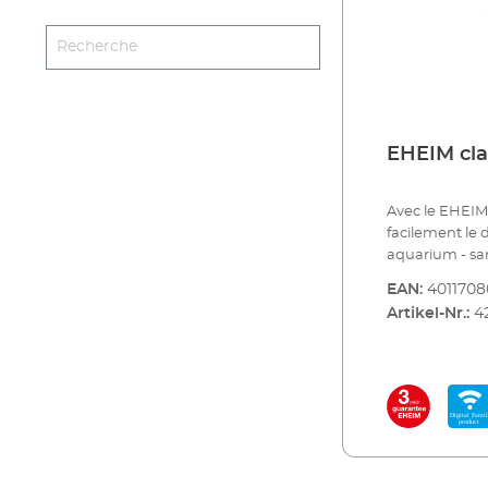
EHEIM cla
Avec le EHEIM 
facilement le 
aquarium - sans
nuages, clair d
EAN:
4011708
luminosité da
Artikel-Nr.:
4
bien-être des 
commande d'éc
simuler de ma
journée - et 
réalité. Le co
une puissance
compatibilité 
Digital. Le cl