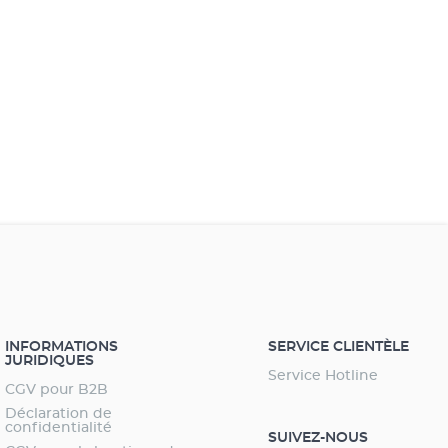
'un changement de source lumineuse (T5/T8 vers LED)
s de la mise en place d'un nouvel aquarium Idéal pour
inaires " fresh plant " et " marine hybride " ; vous
 ici régler individuellement le cycle de la luminosité
que les couleurs de la lumière. Avec les luminaires
 daylight" ou "marine actinic", vous ne pouvez définir
 cycle de la luminosité. Avance rapide pour vérifier les
tres sélectionnés Passage de l'heure d'été à l'heure
r par simple pression sur un bouton. Mises à jour
tes à télécharger sur le site web EHEIM. Sécurité et
ité maximales - 3 ans de garantie
INFORMATIONS
SERVICE CLIENTÈLE
JURIDIQUES
Service Hotline
CGV pour B2B
Déclaration de
confidentialité
SUIVEZ-NOUS