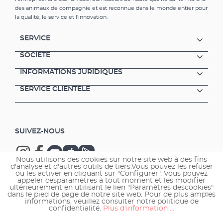
(outils, plantes, ustensiles etc.). Récipient pour
des animaux de compagnie et est reconnue dans le monde entier pour
les restes de plantes, les algues et autres
la qualité, le service et l'innovation.
déchets. Récipient de rangement et de
transport également pour les objets trem-pés
SERVICE
(par ex. filtre intérieur). Cuve pour le
déplacement ou l'acclimatation des animaux
SOCIÉTÉ
(par ex. après l'achat). Station de quarantaine
INFORMATIONS JURIDIQUES
et/ou de traitement. Le couvercle divisé en
deux empêche les poissons de sauter à l'exté-
SERVICE CLIENTÈLE
rieur (ouverture prévue pour le tuyau de
ventilation). Maintien en place sûr: Il suffit de
l'accrocher sur la vitre de l'aquarium ou (si le
couvercle de l'aquarium ne le permet pas) sur
SUIVEZ-NOUS
la porte de l'armoire. Crochets réglables de 4
mm (vitre de l'aquarium) à 20 mm (porte de
l'armoire). Espaceur pour l'ajustement vertical
Nous utilisons des cookies sur notre site web à des fins
- à enclencher au fond du boîtier et à régler
d'analyse et d'autres outils de tiers.Vous pouvez les refuser
précisément. 6 œillets pour accrocher les
ou les activer en cliquant sur "Configurer". Vous pouvez
appeler cesparamètres à tout moment et les modifier
outils (pinces, ciseaux, épuisette, raclette etc.).
ultérieurement en utilisant le lien "Paramètres descookies"
Copyright © 2026 EHEIM GmbH & Co. KG.
Dimensions idéales: Dimensions (L x L x H) 310
dans le pied de page de notre site web. Pour de plus amples
informations, veuillez consulter notre politique de
x 187 x 101 mm. Possibilité de remplir le boîtier
confidentialité.
Plus d'information ...
avec jusqu'à 2,5 l d'eau. La largeur du récipient
est dimensionnée de telle sorte à ce que les