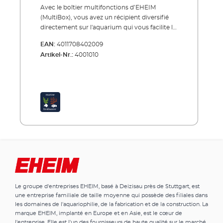
Avec le boîtier multifonctions d’EHEIM
(MultiBox), vous avez un récipient diversifié
directement sur l'aquarium qui vous facilite le
travail. Les idées les plus simples sont souvent
EAN:
4011708402009
les meilleures. Où avez-vous rangé jusqu'à
Artikel-Nr.:
4001010
présent lors des travaux d'entretien, les outils
comme les ciseaux, les pinces, la raclette, la
pince à plantes etc.? Ou les plantes et autres
us-tensiles lors de l'aquascaping? Ou le filtre
intérieur trempé? Ou les restes de plantes et
les déchets? Où acclimatez-vous les
nouveaux animaux? Où se trouve votre
station de quarantaine et de traitement?Le
boîtier multifonctions d’EHEIM (MultiBox)
vous propose maintenant la solution. Il suffit
de l'accrocher à la vitre de l'aquarium ou sur la
porte de l'armoire. Support, œillets, couvercle
et dimensions - tout a été bien pensé.
Le groupe d'entreprises EHEIM, basé à Deizisau près de Stuttgart, est
Avantages du boîtier multifonctions d’EHEIM
une entreprise familiale de taille moyenne qui possède des filiales dans
(MultiBox) : Multifonctionnalité: Rangement
les domaines de l'aquariophilie, de la fabrication et de la construction. La
et dépôt pratique directement sur l'aquarium
marque EHEIM, implanté en Europe et en Asie, est le cœur de
lors des tra-vaux d'entretien et l'aquascaping
l'entreprise. Elle est l'un des fournisseurs de haute qualité sur le marché