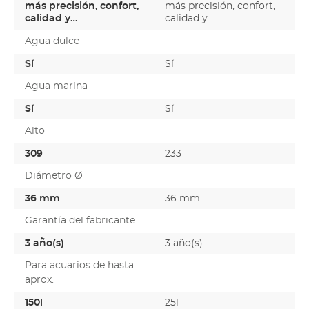
más precisión, confort,
más precisión, confort,
calidad y
calidad y
seguridadComo usted
seguridadComo usted
Agua dulce
ya sabe, lo…
ya sabe, lo…
Sí
Sí
Agua marina
Sí
Sí
Alto
309
233
Diámetro Ø
36 mm
36 mm
Garantía del fabricante
3 año(s)
3 año(s)
Para acuarios de hasta
aprox.
150l
25l