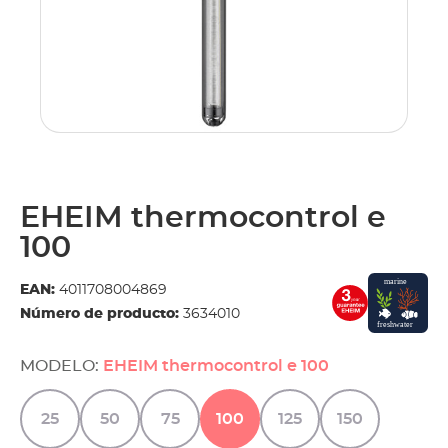
EHEIM thermocontrol e
100
EAN:
4011708004869
Número de producto:
3634010
MODELO:
EHEIM thermocontrol e 100
25
50
75
100
125
150