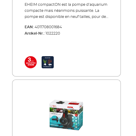
EHEIM compactON est la pompe d’aquarium
compacte mais néanmoins puissante. La
pompe est disponible en neuf tailles, pour des
débits de 170 à 16000 litres par heure. L‘
EAN:
4011708001684
EHEIM compactON pompe d’aquarium se
Artikel-Nr.:
1022220
charactérise par le nom et par un désign
compact et est grâce au sac accessoire inclus
universellement utilisable – de sorte que les
pompes EHEIM compactON 2100-16000
peuvent être aussi modifiées pour l‘utilisation
hors de l’eau. Grâce aux matériaux de haute
qualité il est sans problème aussi possible
d’utiliser les pompes dans l’eau de mer. Pour
encore plus de flexibilité il est possible de
réguler le débit pour tous les modèles sauf
pour l‘EHEIM compactON
5000/9000/12000/16000. EHEIM compactON
300 est déjà appropriée à partir de 170 litres
par heure, EHEIM compactON 600 à partir de
250 litres, EHEIM compactON 1000 à partir de
400 litres, EHEIM compactON 2100 à partir de
1400 litres et EHEIM compactON 3000 à