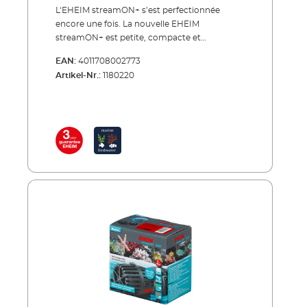
L‘EHEIM streamON+ s’est perfectionnée
encore une fois. La nouvelle EHEIM
streamON+ est petite, compacte et
extrêmement éco-nomique. Elle est fixée
EAN:
4011708002773
avec un support magnétique et peut donc
Artikel-Nr.:
1180220
être facilement ajusté sur la plaque de verre.
La circulation est pivotable dans toutes les
directions par une tête sphérique (fonction
3D). Un réglage continu de la performance du
débit est possible avec un curseur. Avantages
de la pompe de circulation EHEIM
streamON+ Pompe de circulation (3 modèles)
pour aquariums de 35 à 500 l Appropriée
pour l’eau de mer et pour l’eau douce Idéal
pour simuler le mouvement naturel de l'eau
dans les rivières et les récifs coralliens
Circulation optimale de l‘eau, écoulement
naturel et doux Augmentation de la teneur en
oxygène, génération de conditions de vie
naturelles Dans l’eau de mer vitale pour les
coraux; bénéfique pour les poissons en eau
douce Fixation sûre par un support