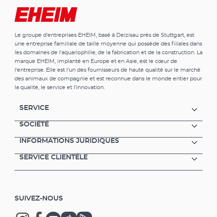
dans les rivières et les récifs coralliens
Circulation optimale de l‘eau, écoulement
naturel et doux Augmentation de la teneur en
Le groupe d'entreprises EHEIM, basé à Deizisau près de Stuttgart, est
oxygène, génération de conditions de vie
une entreprise familiale de taille moyenne qui possède des filiales dans
naturelles Dans l’eau de mer vitale pour les
les domaines de l'aquariophilie, de la fabrication et de la construction. La
coraux; bénéfique pour les poissons en eau
marque EHEIM, implanté en Europe et en Asie, est le cœur de
douce Fixation sûre par un support
l'entreprise. Elle est l'un des fournisseurs de haute qualité sur le marché
magnétique, ajustement simple sur la plaque
des animaux de compagnie et est reconnue dans le monde entier pour
de verre Pivotable dans toutes les directions
la qualité, le service et l'innovation.
par une tête sphérique (fonction 3D) Réglage
continu de la performance du débit
SERVICE
Extrêmement silencieuse et avec peu
d‘entretien Faible en consommation
SOCIÉTÉ
d’énergie tout en ayant de hauts rendements
INFORMATIONS JURIDIQUES
Système de câblage intégré Sécurité
maximale et fiabilité (garantie 3 ans)
SERVICE CLIENTÈLE
SUIVEZ-NOUS