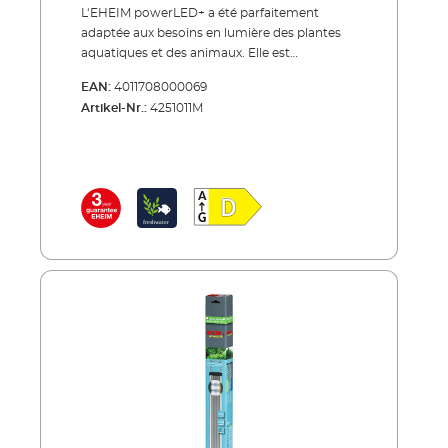
L‘EHEIM powerLED+ a été parfaitement
adaptée aux besoins en lumière des plantes
aquatiques et des animaux. Elle est
appropriée pour l’eau douce ainsi que pour
EAN:
4011708000069
l’eau de mer, a une efficacité énergétique
Artikel-Nr.:
4251011M
excellente et est également extrêmement
durable – le nouvel nec plus ultra en ce qui
concerne l’éclairage pour aquariums. De la
lumière du soleil au spectre intégral jusqu’à la
lumière blanche et / ou actinique – les
nouvelles lampes LED EHEIM powerLED+
offrent la gamme complète. Tous les spectres
sont précisément adaptés aux besoins en
éclairage des plantes aquatiques et des
coraux. La luminosité et la reproduction des
couleurs sont naturelles et brillantes. Les
plantes aquatiques croissent et prospèrent
parfaitement et les coraux fluorescent
restituent leurs couleurs magnifiques. Les
étriers de fixation extensibles permettent une
adaptation continue et flexible pour presque
toutes les largeurs d’aquarium. Avec