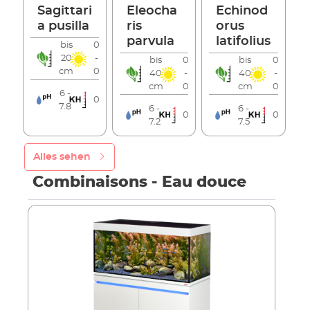
Sagittari
Eleocha
Echinod
a pusilla
ris
orus
parvula
latifolius
bis
0
20
-
bis
0
bis
0
cm
0
40
-
40
-
cm
0
cm
0
6 -
0
7.8
6 -
6 -
0
0
7.2
7.5
Alles sehen
Combinaisons - Eau douce