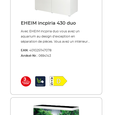
EHEIM incpiria 430 duo
Avec EHEIM incpiria duo vous avez un
aquarium au design d‘exception en
séparation de pièces. Vous avez un intérieur
classique et moderne? Incpiria duo
EAN:
4010251147078
s'harmonise alors à merveille pour délimiter
Artikel-Nr.:
0694143
deux zones dans la pièce. Des lignes claires et
des façades de meuble en haute brillance
(blanc alpin) caractérisant la beauté. L'incpiria
duo se présente sous deux aspects
identiques: les deux faces du meuble sont
identiques. De plus, l'aquarium est conçu de
manière à ce que vous puissiez profiter d'une
vue imprenable sur vos poissons des deux
côtés. Vous disposez donc d'une cloison idéal.
La cuve de 430 litres en verre blanc d'une
profondeur de 60 cm et de 65 cm de hauteur
qui vous laisse beaucoup de place pour créer