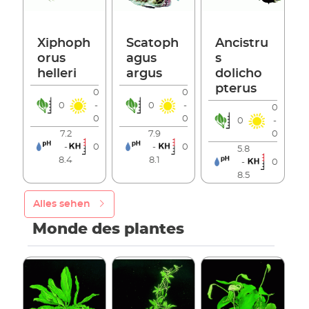
Xiphoph
Scatoph
Ancistru
orus
agus
s
helleri
argus
dolicho
pterus
0
0
0
-
0
-
0
0
0
0
-
7.2
7.9
0
-
0
-
0
5.8
8.4
8.1
-
0
8.5
Alles sehen
Monde des plantes