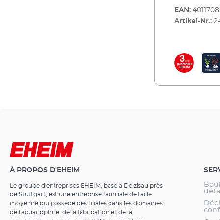
a lancé la prem
EAN:
4011708
base carrée. Av
Artikel-Nr.:
2
dans les coins
filtration. De 
avantages part
tuyau complet 
filtrants amov
rétractables, 
fonctionnemen
composants en
est livré entiè
masses filtra
immédiatement. Avantages de l’EHEIM eXper
bon filtre ext
litres Forme 
filtration et 
avec robinets 
À PROPOS D'EHEIM
SER
de verrouillag
filtration ret
Bout
Le groupe d'entreprises EHEIM, basé à Deizisau près
escamot-ables
dét
de Stuttgart, est une entreprise familiale de taille
nettoyage tota
Décl
moyenne qui possède des filiales dans les domaines
conf
consommation
de l'aquariophilie, de la fabrication et de la