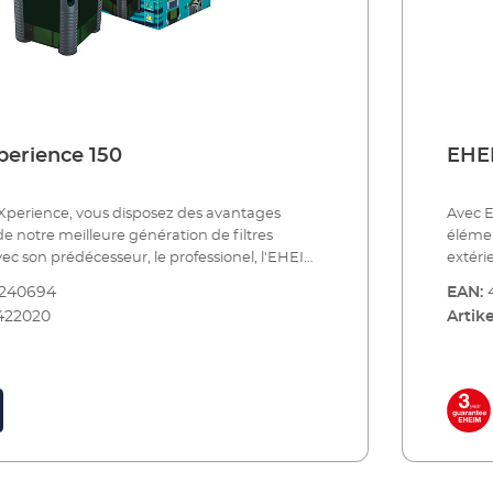
erience 150
EHEI
perience, vous disposez des avantages
Avec E
e notre meilleure génération de filtres
élémen
extérieurs. Avec son prédécesse
ière série de filtres extérieurs de forme de
a lanc
8240694
EAN:
antages : Gain de place (car le filtre tient
base ca
422020
Artike
), grande stabilité et grand volume de
dans l
plus, ce filtre de base solide vous offre des
filtrat
iculiers : par exemple, un adaptateur de
avanta
avec robinets d'arrêt intégrés, des paniers
tuyau 
ibles individuellement avec poignées
filtra
une très faible consommation d'énergie, un
rétrac
t particulièrement silencieux grâce à des
foncti
 céramique et bien plus encore. eXperience
compos