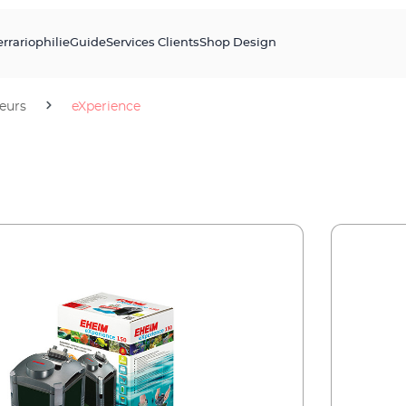
errariophilie
Guide
Services Clients
Shop Design
ieurs
eXperience