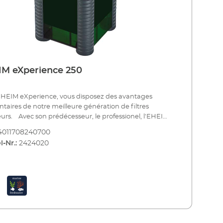
M eXperience 250
HEIM eXperience, vous disposez des avantages
taires de notre meilleure génération de filtres
ur, le professionel, l'EHEIM
é la première série de filtres extérieurs de forme de
4011708240700
rrée. Avantages : Gain de place (car le filtre tient
l-Nr.:
2424020
es coins), grande stabilité et grand volume de
ion. De plus, ce filtre de base solide vous offre des
ges particuliers : par exemple, un adaptateur de
complet avec robinets d'arrêt intégrés, des paniers
nts amovibles individuellement avec poignées
tables, une très faible consommation d'énergie, un
onnement particulièrement silencieux grâce à des
ants en céramique et bien plus encore. eXperience