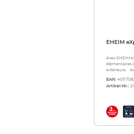
EHEIM eXp
Avec EHEIM eX
élémentaires d
extérieurs. Avec son prédécesseur, le professionel, l'EHEIM
a lancé la prem
EAN:
401170
base carrée. Av
Artikel-Nr.:
2
dans les coins
filtration. De 
avantages part
tuyau complet 
filtrants amov
rétractables, 
fonctionnemen
composants en