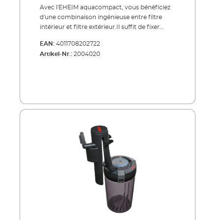
Avec l'EHEIM aquacompact, vous bénéficiez
d'une combinaison ingénieuse entre filtre
intérieur et filtre extérieur.Il suffit de fixer
l'aquacompact sur la vitre : la pompe, équipée
EAN:
4011708202722
d'un raccord d'aspiration, d'un préfiltre et d'un
Artikel-Nr.:
2004020
tuyau de refoulement, est suspendue dans
l'aquarium, tandis que la cuve de filtration
reste à l'extérieur. Cette com-binaison vous
offre un grand volume de filtration, une
filtration très efficace et une longue durée de
vie. Au démarrage, vous bénéficiez d'un auto-
amorçage entièrement automa-tique. Vous
réglez facilement le débit sur la cuve du filtre.
Et grâce à la canne de rejet, vous obtenez un
mouvement de surface proche de celui de la
nature. Il existe 2 modèles pour les aquariums
de 20 à 60 l. Tous deux sont en-tièrement
équipés de médias filtrants et prêts à
l'emploi.Avantages de l'EHEIM
aquacompactFiltration hautement efficace
pour les aquariums de petites taillesGrande
capacité de filtrationDémarrage automatique