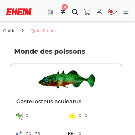
0
Guide
QuickFinder
Monde des poissons
Gasterosteus aculeatus
0
0 - 0
7.0 - 7.5
0