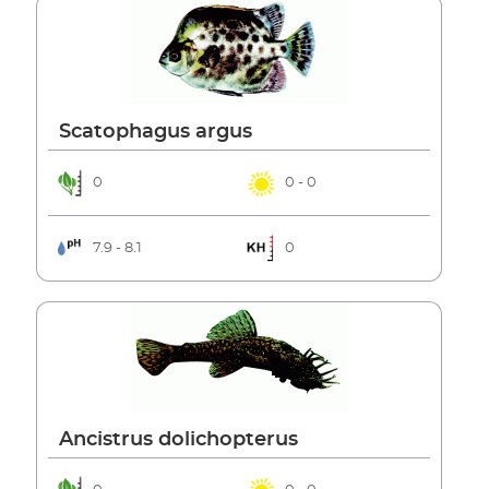
Scatophagus argus
0
0 - 0
7.9 - 8.1
0
Ancistrus dolichopterus