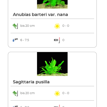
Anubias barteri var. nana
bis 20 cm
0 - 0
6 - 7.5
0
Sagittaria pusilla
bis 20 cm
0 - 0