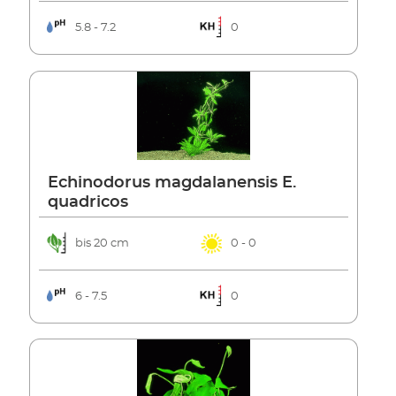
5.8 - 7.2
0
Echinodorus magdalanensis E.
quadricos
bis 20 cm
0 - 0
6 - 7.5
0