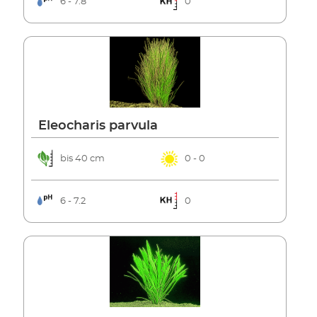
6 - 7.8
0
Eleocharis parvula
bis 40 cm
0 - 0
6 - 7.2
0