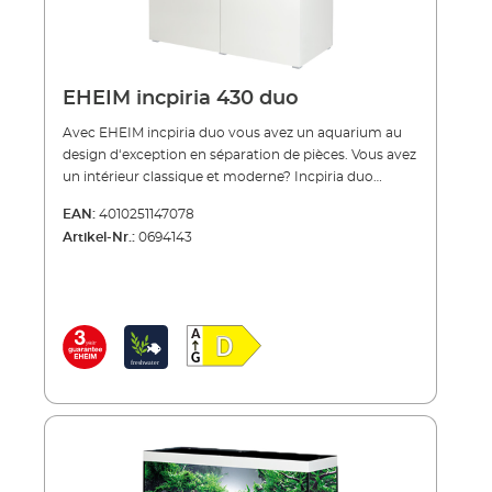
EHEIM incpiria 430 duo
Avec EHEIM incpiria duo vous avez un aquarium au
design d‘exception en séparation de pièces. Vous avez
un intérieur classique et moderne? Incpiria duo
s'harmonise alors à merveille pour délimiter deux
EAN:
4010251147078
zones dans la pièce. Des lignes claires et des façades
Artikel-Nr.:
0694143
de meuble en haute brillance (blanc alpin)
caractérisant la beauté. L'incpiria duo se présente
sous deux aspects identiques: les deux faces du
meuble sont identiques. De plus, l'aquarium est
conçu de manière à ce que vous puissiez profiter
d'une vue imprenable sur vos poissons des deux
côtés. Vous disposez donc d'une cloison idéal. La
cuve de 430 litres en verre blanc d'une profondeur de
60 cm et de 65 cm de hauteur qui vous laisse
beaucoup de place pour créer le paysage de
l'aquarium. Par ailleurs, la colonne sèche pour vos
passage de cables est positionné à l’extrémité de