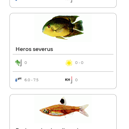
Heros severus
0
0 - 0
6.0 - 7.5
0