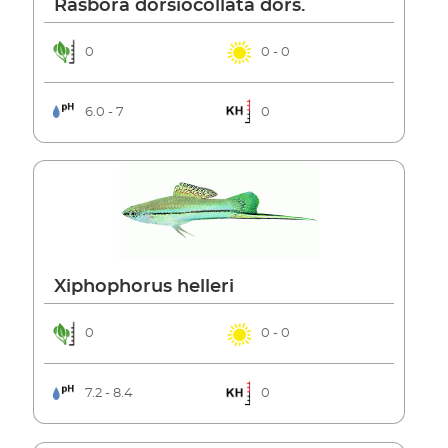
Rasbora dorsiocollata dors.
0
0 - 0
6.0 - 7
0
Xiphophorus helleri
0
0 - 0
7.2 - 8.4
0