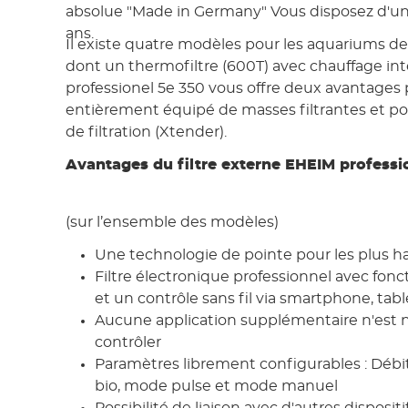
absolue "Made in Germany" Vous disposez d'un
ans.
Il existe quatre modèles pour les aquariums de 1
dont un thermofiltre (600T) avec chauffage inté
professionel 5e 350 vous offre deux avantages par
entièrement équipé de masses filtrantes et po
de filtration (Xtender).
Avantages du filtre externe EHEIM professi
(sur l’ensemble des modèles)
Une technologie de pointe pour les plus h
Filtre électronique professionnel avec fonc
et un contrôle sans fil via smartphone, ta
Aucune application supplémentaire n'est n
contrôler
Paramètres librement configurables : Déb
bio, mode pulse et mode manuel
Possibilité de liaison avec d'autres disposit