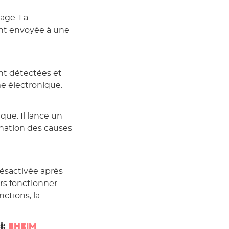
yage. La
nt envoyée à une
ont détectées et
 électronique.
ue. Il lance un
nation des causes
désactivée après
rs fonctionner
nctions, la
i:
EHEIM