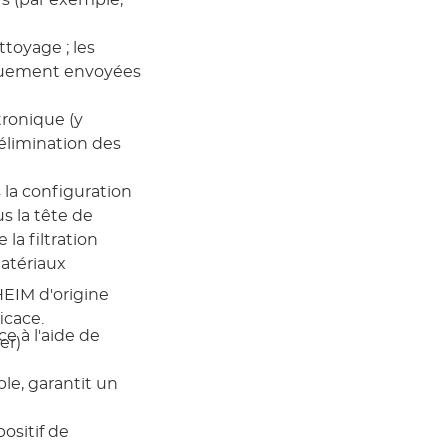
ttoyage ; les
quement envoyées
ronique (y
 élimination des
 la configuration
s la tête de
a filtration
matériaux
EIM d'origine
icace.
e à l'aide de
er)
le, garantit un
ositif de