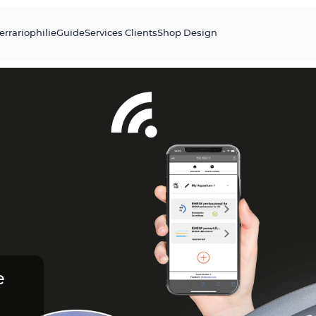
errariophilie
Guide
Services Clients
Shop Design
e