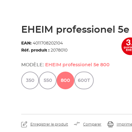
EHEIM professionel 5e
EAN:
4011708202104
Réf. produit :
2078010
MODÈLE:
EHEIM professionel 5e 800
350
550
800
600T
En visionnant la vi
transférées à You
Enregistrer le produit
Comparer
Imprime