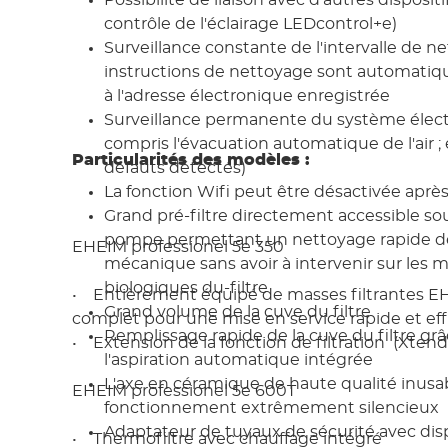
contrôle de l'éclairage LEDcontrol+e)
Surveillance constante de l'intervalle de ne
instructions de nettoyage sont automati
à l'adresse électronique enregistrée
Surveillance permanente du système élect
compris l'évacuation automatique de l'air ;
Particularités des modèles :
défauts détectés)
La fonction Wifi peut être désactivée après
Grand pré-filtre directement accessible sou
pompe permettant un nettoyage rapide de l
EHEIM professionel 5e 350
mécanique sans avoir à intervenir sur les 
biologiques du-filtre
• Entièrement équipé de masses filtrantes EH
Grand volume de la cuve du filtre
complet pour une mise en service rapide et eff
Remplissage rapide de la cuve du filtre grâc
• Extension de la fonction de filtration (Xtend
l'aspiration automatique intégrée
L'axe en céramique de haute qualité inusab
EHEIM professionel 5e 600T
fonctionnement extrêmement silencieux
Adaptateur de tuyaux de sécurité avec disp
• Thermofiltre avec chauffage intégré