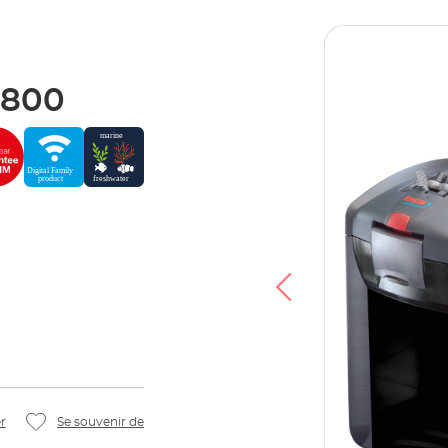
 800
déo, vous acceptez que vos données soient
Tube et que vous avez lu la
Politique de
confidentialité
.
Accepter
r
Se souvenir de