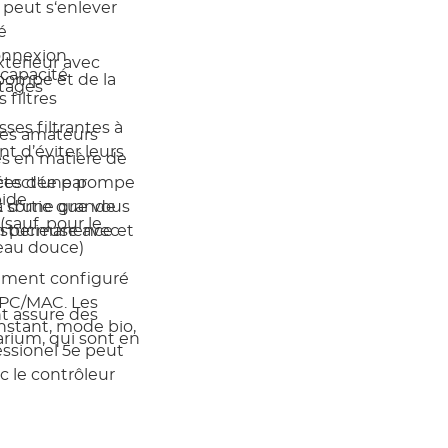
e peut s‘enlever
é
onnexion
xterieur avec
 capacité
pompe et de la
ntages
filtres
ses filtrantes à
les amateurs
t d’éviter leurs
es en matière de
ances d'une pompe
détectée par
ide.
et d’une grande
 sortie que vous
(sauf pour le
astucieuse avec
 en permanence et
’eau douce)
brement configuré
 PC/MAC. Les
t assure des
nstant, mode bio,
arium, qui sont en
ssionel 5e peut
c le contrôleur