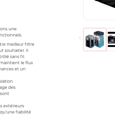
rons une
nctionnels.
re meilleur filtre
t souhaiter. Il
lé sans fil.
maintient le flux
rmances et un
ulation
yage des
 sont
es extérieurs
qu’une fiabilité