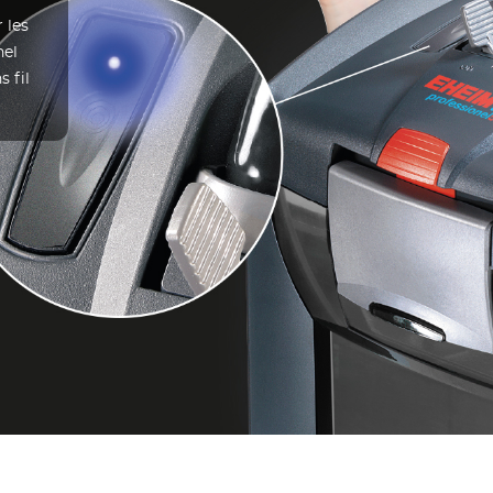
 les
nel
 fil