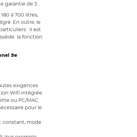
e garantie de 3
80 à 700 litres,
gré. En outre, le
ticuliers : Il est
ssède la fonction
onel 5e
autes exigences
tion Wifi intégrée
blette ou PC/MAC
écessaire pour le
it constant, mode
ifs (par exemple,