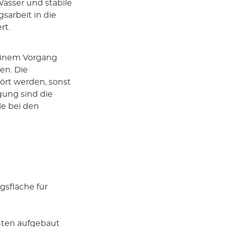
Wasser und stabile
sarbeit in die
rt.
 einem Vorgang
en. Die
ört werden, sonst
gung sind die
le bei den
gsfläche für
hten aufgebaut