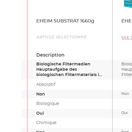
Name
EHEIM SUBSTRAT 1660g
EHE
Link
ARTICLE SÉLECTIONNÉ
SEE 
Description
Biologische Filtermedien
Biol
Hauptaufgabe des
Haup
biologischen Filtermaterials ist
Filte
es, beste…
Absorptif
Non
Non
Biologique
Oui
Oui
Chimique
Non