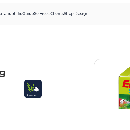
errariophilie
Guide
Services Clients
Shop Design
0g