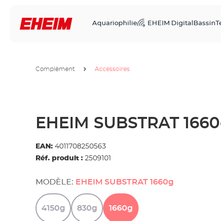
Aquariophilie
EHEIM Digital
Bassin
T
Complément
Accessoires
EHEIM SUBSTRAT 166
EAN:
4011708250563
Réf. produit :
2509101
MODÈLE:
EHEIM SUBSTRAT 1660g
4150g
830g
1660g