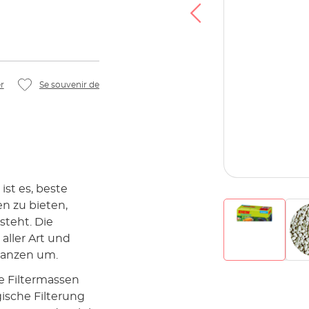
r
Se souvenir de
ist es, beste
n zu bieten,
steht. Die
aller Art und
tanzen um.
e Filtermassen
ische Filterung