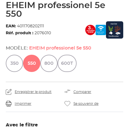
EHEIM professionel 5e
550
EAN:
4011708202111
Réf. produit :
2076010
MODÈLE:
EHEIM professionel 5e 550
350
550
800
600T
Enregistrer le produit
Comparer
Imprimer
Se souvenir de
Avec le filtre