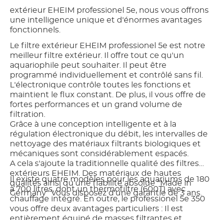
extérieur EHEIM professionel 5e, nous vous offrons
une intelligence unique et d'énormes avantages
fonctionnels.
Le filtre extérieur EHEIM professionel 5e est notre
meilleur filtre extérieur. Il offre tout ce qu'un
aquariophile peut souhaiter. Il peut être
programmé individuellement et contrôlé sans fil.
L'électronique contrôle toutes les fonctions et
maintient le flux constant. De plus, il vous offre de
fortes performances et un grand volume de
filtration.
Grâce à une conception intelligente et à la
régulation électronique du débit, les intervalles de
nettoyage des matériaux filtrants biologiques et
mécaniques sont considérablement espacés.
A cela s'ajoute la traditionnelle qualité des filtres
extérieurs EHEIM. Des matériaux de hautes
Il existe quatre modèles pour les aquariums de 180
qualités ainsi qu’une fiabilité absolue "Made in
à 700 litres, dont un thermofiltre (600T) avec
Germany" Vous disposez d'une garantie de 3 ans.
chauffage intégré. En outre, le professionel 5e 350
vous offre deux avantages particuliers : Il est
entièrement équipé de masses filtrantes et