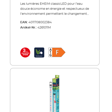
Les lumières EHEIM classicLED pour l’eau
douce économe en énergie et respectueux de
l’environnement permettent le changement
parfait de tubes fluorescents T5/T8 en un
EAN:
4011708002384
éclairage LED. Le kit d’adaptateurs T5 / T8,
Artikel-Nr.:
4261011M
disponible comme accessoire, rend le
changement facile. Les EHEIM classicLED
daylight sont disponibles en quatre longueurs
de 550 à 1300 mm et est très facile à installer
par l’étrier extensible. La rampe LED s’adapte
parfaitement à chaque aquarium jusqu'à une
largeur de 1,30 m. Elle l’éclaire de façon
optimale avec un angle de rayonnement
allant jusqu’au fond de l’aquarium. Le design
compact et ultra-mince peut être placé sous
la plupart des couvercles et est donc utilisable
pour presque tous les aquariums. Avec une
température de couleur proche de la lumière
du jour de 6500 Kelvin, EHEIM classicLED
assure une croissance saine des plantes et des
poissons. L’eau apparaît agréablement claire
pour le spectateur. La consommation