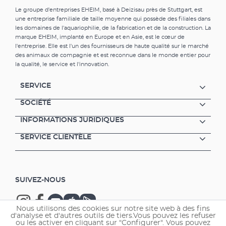
tubes fluorescents T5/T8 à forte intensité
Le groupe d'entreprises EHEIM, basé à Deizisau près de Stuttgart, est
énergétique par un éclairage à LED, vous
une entreprise familiale de taille moyenne qui possède des filiales dans
pouvez le faire très simplement avec le kit
les domaines de l'aquariophilie, de la fabrication et de la construction. La
d'adaptateur correspondant (accessoire). La
marque EHEIM, implanté en Europe et en Asie, est le cœur de
consommation d'énergie se situe entre 7,7 et
l'entreprise. Elle est l'un des fournisseurs de haute qualité sur le marché
des animaux de compagnie et est reconnue dans le monde entier pour
17,3 watts, selon la lon-gueur. La durée de vie
la qualité, le service et l'innovation.
moyenne est d'au moins 35 000 heures.
EHEIM classicLED est disponible avec un bloc
SERVICE
d’alimentation LED de sécurité compris.
SOCIÉTÉ
INFORMATIONS JURIDIQUES
SERVICE CLIENTÈLE
SUIVEZ-NOUS
Nous utilisons des cookies sur notre site web à des fins
d'analyse et d'autres outils de tiers.Vous pouvez les refuser
ou les activer en cliquant sur "Configurer". Vous pouvez